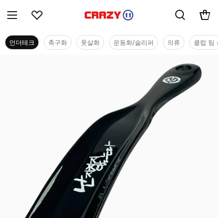
언더테크
축구화
풋살화
운동화/슬리퍼
의류
클럽 팀 
언더테크