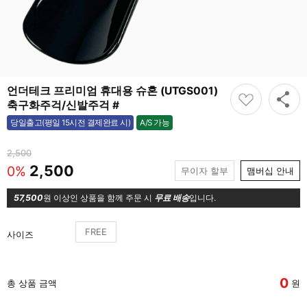
언더테크 프리미엄 휴대용 슈혼 (UTGS001)
축구화주걱/신발주걱 #
A/S 가능
당일출고(평일 15시전 결제완료 시)
가능
2,500
2,500
0%
무이자 할부
맴버십 안내
57,500
원 이상인 상품을 함께 주문 시
무료 배송
입니다.
FREE
사이즈
0
총 상품 금액
원