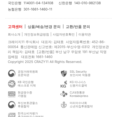
국민은행
114001-04-134108
신한은행
140-010-982138
농협은행
301-1661-1460-11
고객센터
|
상품/배송/변경 문의
|
교환/반품 문의
|
|
|
회사소개
개인정보취급방침
사업자번호확인
이용약관
크레이지11 주식회사 대표자: 김태효 사업자등록번호: 452-86-
00054 통신판매업 신고번호: 제2015-부산수영-0312 개인정보관
리 책임자: 김태효 [교환/반품] 부산 남구 우암로 191 부산남 직영
집배점 대표전화 1661-1460
Copyright 2025 CRAZY11 All Rights Reserved.
공정거래위원회
SSL Security
표준약관
보안서버 작동중
KB 국민은행
KG 이니시스
에스크로 이체
신용카드결제
현금영수증
CJ대한통운
가맹점
Koreaexpress
부산보호관찰소
마리아수녀회
후원협약
소년의집후원협약
한국소비자평가
축구양말우수판매처