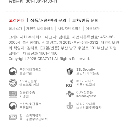
농협은행
301-1661-1460-11
고객센터
|
상품/배송/변경 문의
|
교환/반품 문의
|
|
|
회사소개
개인정보취급방침
사업자번호확인
이용약관
크레이지11 주식회사 대표자: 김태효 사업자등록번호: 452-86-
00054 통신판매업 신고번호: 제2015-부산수영-0312 개인정보관
리 책임자: 김태효 [교환/반품] 부산 남구 우암로 191 부산남 직영
집배점 대표전화 1661-1460
Copyright 2025 CRAZY11 All Rights Reserved.
공정거래위원회
SSL Security
표준약관
보안서버 작동중
KB 국민은행
KG 이니시스
에스크로 이체
신용카드결제
현금영수증
CJ대한통운
가맹점
Koreaexpress
부산보호관찰소
마리아수녀회
후원협약
소년의집후원협약
한국소비자평가
축구양말우수판매처