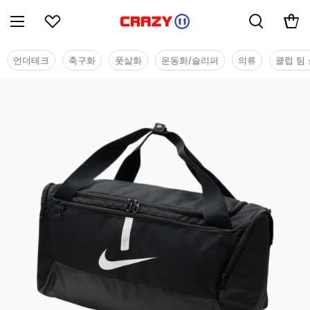
언더테크
축구화
풋살화
운동화/슬리퍼
의류
클럽 팀 
용품