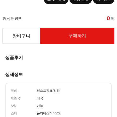
0
총 상품 금액
원
구매하기
장바구니
상품후기
상세정보
색상
러스트핑크/검정
제조국
태국
A/S
가능
소재
폴리에스터 100%