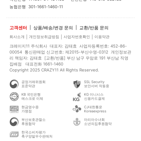
농협은행
301-1661-1460-11
고객센터
|
상품/배송/변경 문의
|
교환/반품 문의
|
|
|
회사소개
개인정보취급방침
사업자번호확인
이용약관
크레이지11 주식회사 대표자: 김태효 사업자등록번호: 452-86-
00054 통신판매업 신고번호: 제2015-부산수영-0312 개인정보관
리 책임자: 김태효 [교환/반품] 부산 남구 우암로 191 부산남 직영
집배점 대표전화 1661-1460
Copyright 2025 CRAZY11 All Rights Reserved.
공정거래위원회
SSL Security
표준약관
보안서버 작동중
KB 국민은행
KG 이니시스
에스크로 이체
신용카드결제
현금영수증
CJ대한통운
가맹점
Koreaexpress
부산보호관찰소
마리아수녀회
후원협약
소년의집후원협약
한국소비자평가
축구양말우수판매처