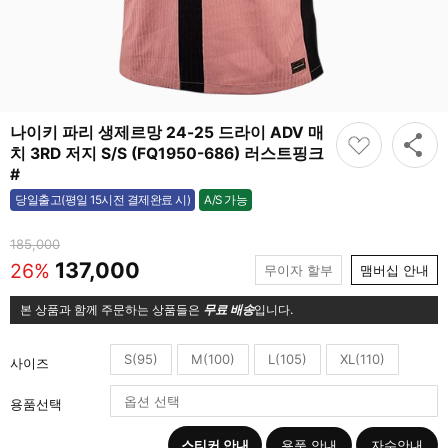
나이키 파리 생제르망 24-25 드라이 ADV 매
치 3RD 저지 S/S (FQ1950-686) 러스트핑크
#
A/S 가능
당일출고(평일 15시전 결제완료 시)
가능
185,000
137,000
26%
무이자 할부
맴버십 안내
본 상품과 함께 주문하는 상품들은
무료 배송
입니다.
S(95)
M(100)
L(105)
XL(110)
사이즈
용품선택
스티커 안내
용품 안내
자수안내