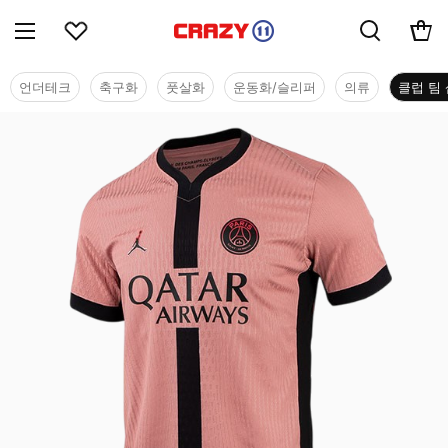
언더테크
축구화
풋살화
운동화/슬리퍼
의류
클럽 팀 
클럽 팀 샵