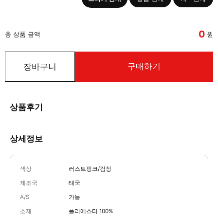
0
총 상품 금액
원
구매하기
장바구니
상품후기
상세정보
색상
러스트핑크/검정
제조국
태국
A/S
가능
소재
폴리에스터 100%