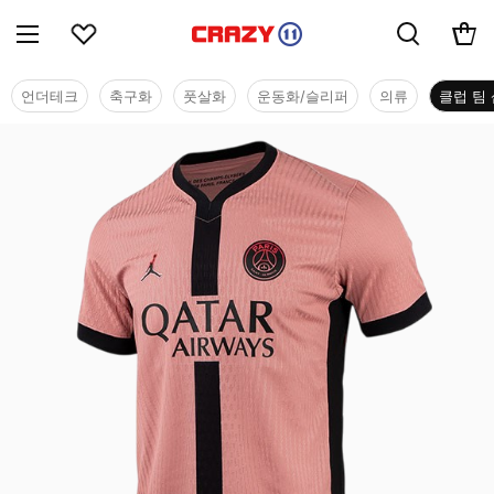
언더테크
축구화
풋살화
운동화/슬리퍼
의류
클럽 팀 
클럽 팀 샵