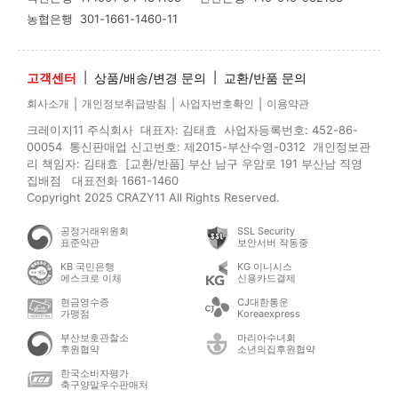
농협은행
301-1661-1460-11
고객센터
|
상품/배송/변경 문의
|
교환/반품 문의
|
|
|
회사소개
개인정보취급방침
사업자번호확인
이용약관
크레이지11 주식회사 대표자: 김태효 사업자등록번호: 452-86-
00054 통신판매업 신고번호: 제2015-부산수영-0312 개인정보관
리 책임자: 김태효 [교환/반품] 부산 남구 우암로 191 부산남 직영
집배점 대표전화 1661-1460
Copyright 2025 CRAZY11 All Rights Reserved.
공정거래위원회
SSL Security
표준약관
보안서버 작동중
KB 국민은행
KG 이니시스
에스크로 이체
신용카드결제
현금영수증
CJ대한통운
가맹점
Koreaexpress
부산보호관찰소
마리아수녀회
후원협약
소년의집후원협약
한국소비자평가
축구양말우수판매처