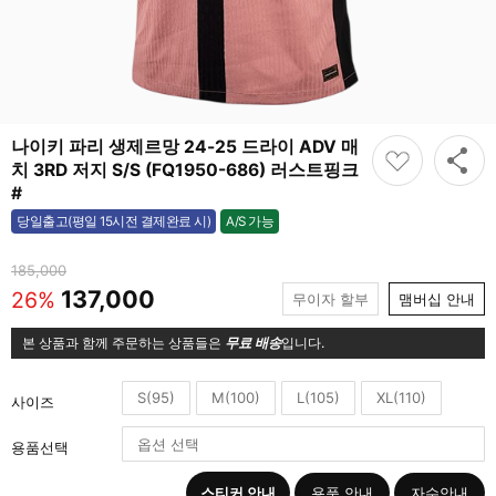
나이키 파리 생제르망 24-25 드라이 ADV 매
치 3RD 저지 S/S (FQ1950-686) 러스트핑크
#
A/S 가능
당일출고(평일 15시전 결제완료 시)
가능
185,000
137,000
26%
무이자 할부
맴버십 안내
본 상품과 함께 주문하는 상품들은
무료 배송
입니다.
S(95)
M(100)
L(105)
XL(110)
사이즈
용품선택
스티커 안내
용품 안내
자수안내