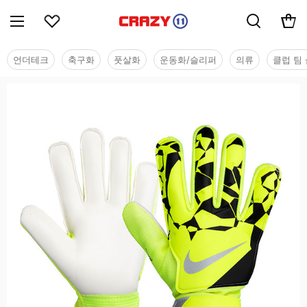
언더테크
축구화
풋살화
운동화/슬리퍼
의류
클럽 팀 
유소년