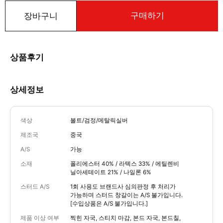
구매하기
장바구니
상품후기
상세정보
색상
볼트/검정/메탈릭실버
제조국
중국
A/S
가능
소재
폴리에스터 40% / 라텍스 33% / 에틸렌비
닐아세테이트 21% / 나일론 6%
스터드 A/S
1회 사용도 브랜드사 심의판정 후 처리가
가능하며 스터드 창갈이는 A/S 불가입니다.
[수입상품은 A/S 불가입니다.]
제품 이상 여부
찍힌 자국, 스티치 마감, 본드 자국, 본드칠,