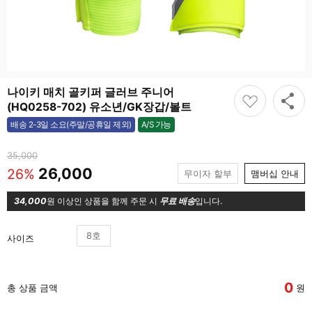
나이키 매치 골키퍼 글러브 주니어
(HQ0258-702) 유소년/GK장갑/볼트
A/S 가능
배송 2-3일 소요(주말/공휴일 제외)
가능
35,000
26,000
26%
무이자 할부
맴버십 안내
34,000
원 이상인 상품을 함께 주문 시
무료 배송
입니다.
8호
사이즈
0
총 상품 금액
원