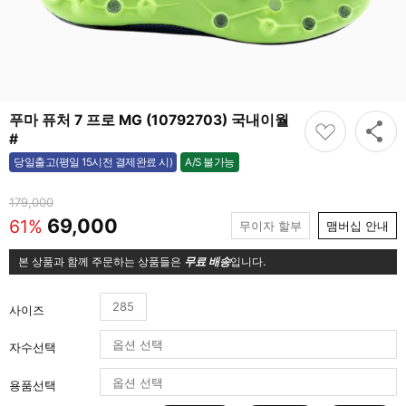
푸마 퓨처 7 프로 MG (10792703) 국내이월
#
A/S 불가능
당일출고(평일 15시전 결제완료 시)
불가능
179,000
69,000
61%
무이자 할부
맴버십 안내
본 상품과 함께 주문하는 상품들은
무료 배송
입니다.
285
사이즈
자수선택
용품선택