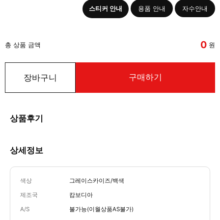
스티커 안내
용품 안내
자수안내
0
총 상품 금액
원
구매하기
장바구니
상품후기
상세정보
색상
그레이스카이즈/백색
제조국
캄보디아
A/S
불가능(이월상품AS불가)