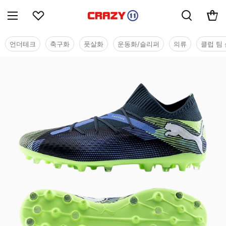
언더테크
축구화
풋살화
운동화/슬리퍼
의류
클럽 팀 
시즌오프 세일 - 축구화