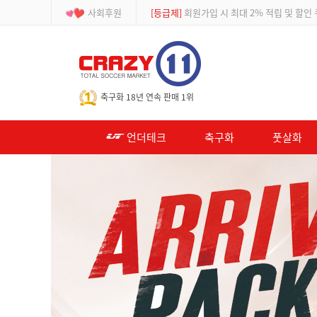
사회후원
[이벤트]
APP 주문 시 적립금 500원 추가적
-->
축구화 18년 연속 판매 1위
언더테크
축구화
풋살화