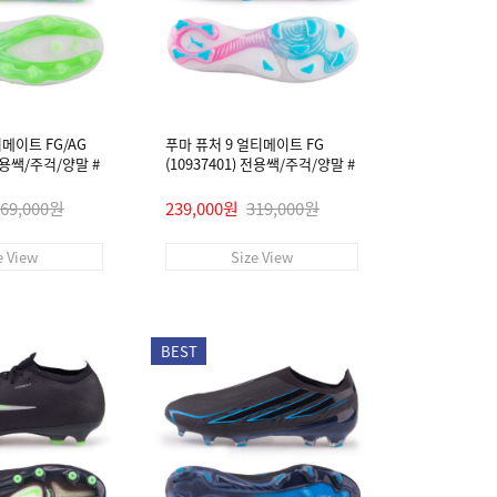
티메이트 FG/AG
푸마 퓨처 9 얼티메이트 FG
 전용쌕/주걱/양말 #
(10937401) 전용쌕/주걱/양말 #
269,000원
239,000원
319,000원
e View
Size View
BEST