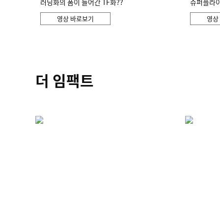
러닝화의 폼이 들어간 TF화??
슈퍼플라이 
영상 바로보기
영상
더 임팩트