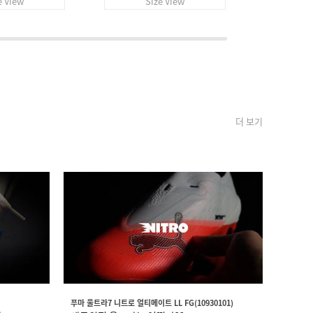
e View
Size View
S
더 보기
푸마 울트라7 니트로 얼티메이트 LL FG(10930101)