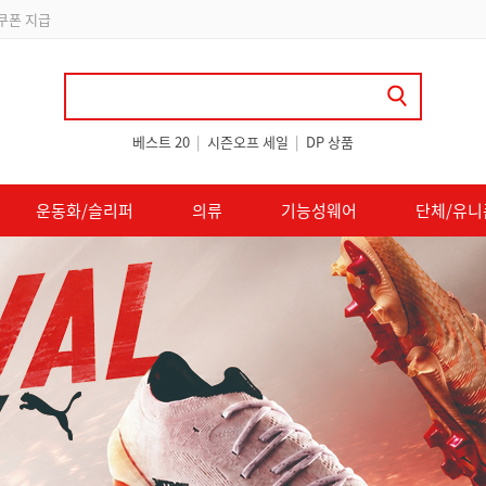
립
베스트 20
|
시즌오프 세일
|
DP 상품
운동화/슬리퍼
의류
기능성웨어
단체/유니