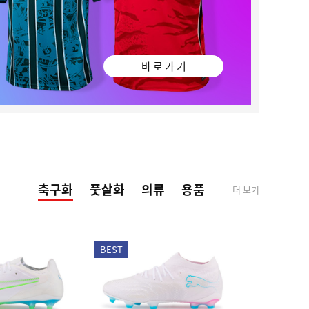
바 로 가 기
축구화
풋살화
의류
용품
더 보기
BEST