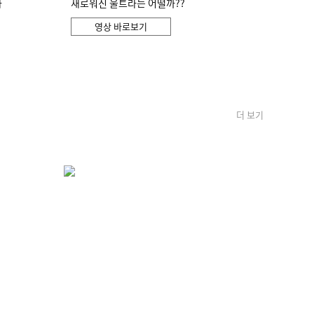
화
새로워진 울트라는 어떨까??
영상 바로보기
더 보기