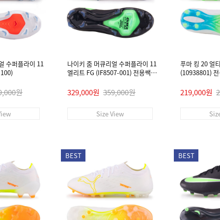
얼 수퍼플라이 11
나이키 줌 머큐리얼 수퍼플라이 11
푸마 킹 20 얼
100)
엘리트 FG (IF8507-001) 전용쌕/
(10938801)
인솔/주걱/양말 #
9,000원
329,000원
359,000원
219,000원
View
Size View
Siz
BEST
BEST