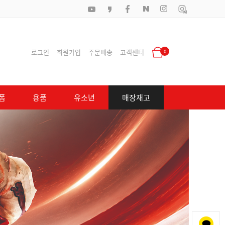
로그인
회원가입
주문배송
고객센터
0
폼
용품
유소년
매장재고