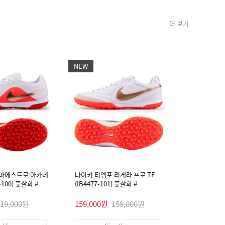
더 보기
NEW
NEW
 마에스트로 아카데
나이키 티엠포 리게라 프로 TF
나이키 티엠
4-100) 풋살화 #
(IB4477-101) 풋살화 #
미 FG/MG (I
119,000원
159,000원
159,000원
89,000원