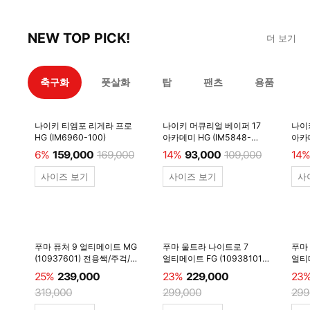
NEW TOP PICK!
더 보기
축구화
풋살화
탑
팬츠
용품
나이키 티엠포 리게라 프로
나이키 머큐리얼 베이퍼 17
나이
HG (IM6960-100)
아카데미 HG (IM5848-
아카데
600)
6%
159,000
169,000
14%
93,000
109,000
14%
사이즈 보기
사이즈 보기
사
푸마 퓨처 9 얼티메이트 MG
푸마 울트라 나이트로 7
푸마
(10937601) 전용쌕/주걱/
얼티메이트 FG (10938101)
얼티메
양말 #
전용쌕/주걱/양말 #
전용
25%
239,000
23%
229,000
23
319,000
299,000
299