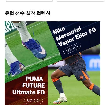
유럽 선수 실착 컬렉션