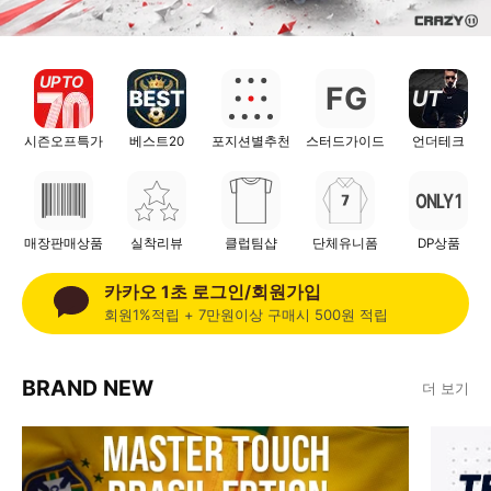
UP TO
F
G
UT
시즌오프특가
베스트20
포지션별추천
스터드가이드
언더테크
ONLY 1
매장판매상품
실착리뷰
클럽팀샵
단체유니폼
DP상품
카카오 1초 로그인/회원가입
회원1%적립 + 7만원이상 구매시 500원 적립
BRAND NEW
더 보기