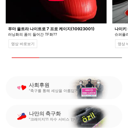
푸마 울트라 나이트로 7 프로 케이지(10923001)
나이키 
러닝화의 폼이 들어간 TF화??
슈퍼플라
영상 바로보기
영상 
사회후원
"축구를 통해 세상을 아름답게"
나만의 축구화
"크레이지11 자수 서비스 안내"