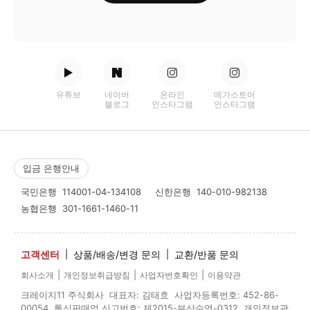
유튜브
네이버
온라인
메가스토어
블로그
인스타그램
인스타그램
입금 은행안내
국민은행
114001-04-134108
신한은행
140-010-982138
농협은행
301-1661-1460-11
고객센터
|
상품/배송/변경 문의
|
교환/반품 문의
|
|
|
회사소개
개인정보취급방침
사업자번호확인
이용약관
크레이지11 주식회사 대표자: 김태효 사업자등록번호: 452-86-
00054 통신판매업 신고번호: 제2015-부산수영-0312 개인정보관