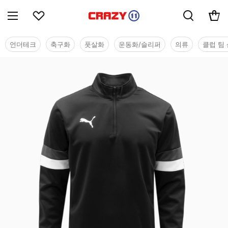
언더테크
축구화
풋살화
운동화/슬리퍼
의류
클럽 팀 
단체/유니폼