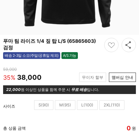
푸마 팀 라이즈 1/4 짚 탑 L/S (65865603)
검정
A/S 가능
배송 2-3일 소요(주말/공휴일 제외)
가능
59,000
38,000
35%
무이자 할부
맴버십 안내
22,000
원 이상인 상품을 함께 주문 시
무료 배송
입니다.
S(90)
M(95)
L(100)
2XL(110)
사이즈
0
총 상품 금액
원