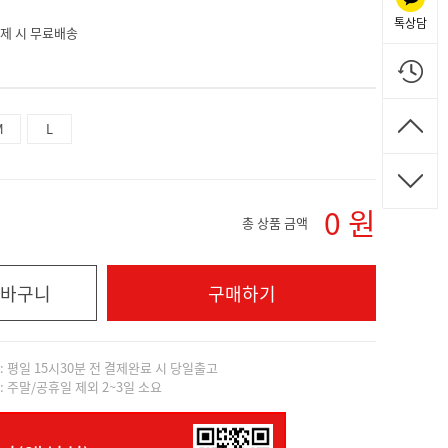
톡상담
 결제 시 무료배송
M
L
0
원
총 상품 금액
바구니
구매하기
]: 평일 15시30분 전 결제완료 시 당일출고
]: 주말/공휴일 제외 2~3일 소요