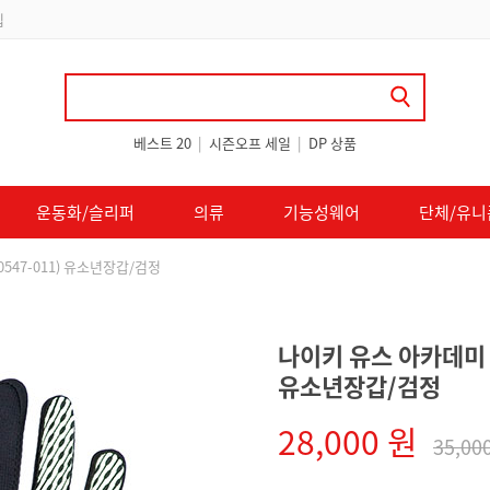
 쿠폰 지급
베스트 20
|
시즌오프 세일
|
DP 상품
운동화/슬리퍼
의류
기능성웨어
단체/유니
0547-011) 유소년장갑/검정
나이키 유스 아카데미 써
유소년장갑/검정
28,000 원
35,00