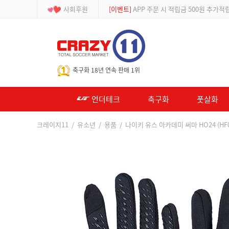
사회후원
[등급제]
회원가입 시 최대 2% 적립 및 할인
-->
축구화 18년 연속 판매 1위
언더테크
축구화
풋살화
크레이지11
/
유소년
/
용품
/ 나이키 유스 아카데미 써마 HO24 (HF