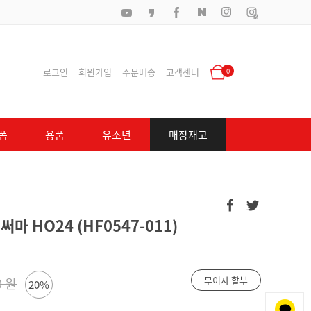
로그인
회원가입
주문배송
고객센터
0
폼
용품
유소년
매장재고
마 HO24 (HF0547-011)
무이자 할부
0 원
20%