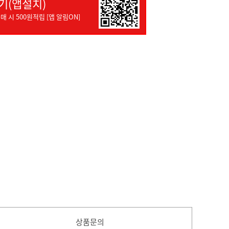
기(앱설치)
매 시 500원적립 [앱 알림ON]
상품문의