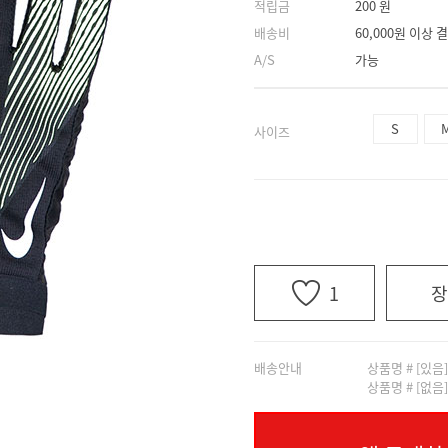
적립금
200 원
배송비
60,000원 이상
A/S
가능
S
사이즈
1
장
배송안내
상품명 # [있음
상품명 # [없음