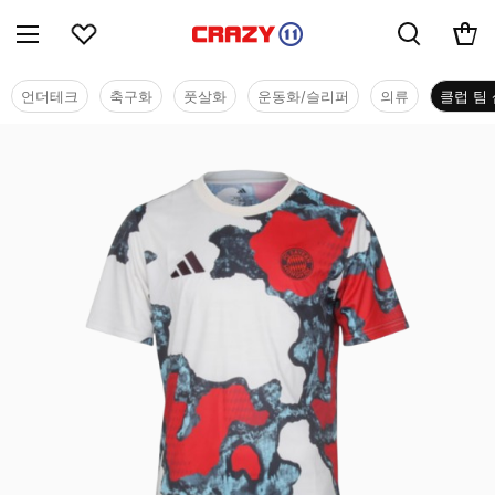
언더테크
축구화
풋살화
운동화/슬리퍼
의류
클럽 팀 
클럽 팀 샵