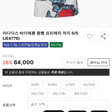
아디다스 바이에른 뮌헨 프리매치 저지 S/S
(JE6776)
A/S 가능
배송 2-3일 소요(주말/공휴일 제외)
가능
89,000
64,000
28%
무이자 할부
맴버십 안내
본 상품과 함께 주문하는 상품들은
무료 배송
입니다.
S(90)
M(95)
L(100)
XL(105)
사이즈
2XL(110)
3XL(115)
4XL(120)
용품선택