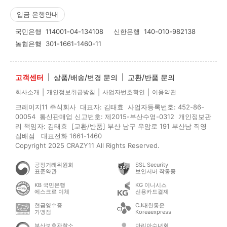
입금 은행안내
국민은행
114001-04-134108
신한은행
140-010-982138
농협은행
301-1661-1460-11
고객센터
|
상품/배송/변경 문의
|
교환/반품 문의
|
|
|
회사소개
개인정보취급방침
사업자번호확인
이용약관
크레이지11 주식회사 대표자: 김태효 사업자등록번호: 452-86-
00054 통신판매업 신고번호: 제2015-부산수영-0312 개인정보관
리 책임자: 김태효 [교환/반품] 부산 남구 우암로 191 부산남 직영
집배점 대표전화 1661-1460
Copyright 2025 CRAZY11 All Rights Reserved.
공정거래위원회
SSL Security
표준약관
보안서버 작동중
KB 국민은행
KG 이니시스
에스크로 이체
신용카드결제
현금영수증
CJ대한통운
가맹점
Koreaexpress
부산보호관찰소
마리아수녀회