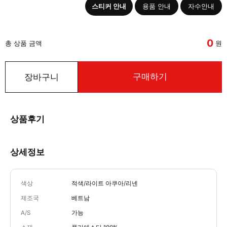
스티커 안내
용품 안내
자수안내
0
총 상품 금액
원
구매하기
장바구니
상품후기
상세정보
색상
적색/라이트 아쿠아/리넨
제조국
베트남
A/S
가능