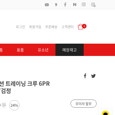
로그인
회원가입
주문배송
고객센터
0
폼
용품
유소년
매장재고
 트레이닝 크루 6PR
말/검정
무이자 할부
0 원
24%