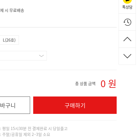
톡상담
 결제 시 무료배송
L(26호)
0
원
총 상품 금액
바구니
구매하기
]: 평일 15시30분 전 결제완료 시 당일출고
]: 주말/공휴일 제외 2~3일 소요