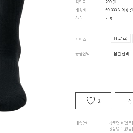
적립금
200 원
배송비
60,000원 이상
A/S
가능
M(24호)
사이즈
용품선택
2
장
배송안내
상품명 # [있음
상품명 # [없음