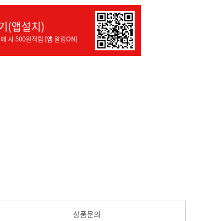
기(앱설치)
매 시 500원적립 [앱 알림ON]
상품문의