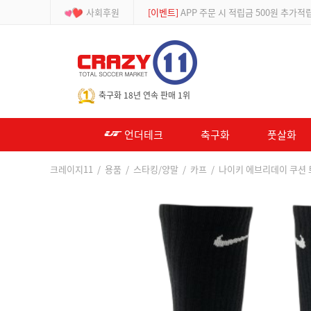
사회후원
[이벤트]
APP 주문 시 적립금 500원 추가적
-->
축구화 18년 연속 판매 1위
언더테크
축구화
풋살화
크레이지11
/
용품
/
스타킹/양말
/
카프
/ 나이키 에브리데이 쿠션 트레