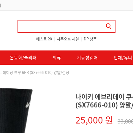
립
베스트 20
|
시즌오프 세일
|
DP 상품
운동화/슬리퍼
의류
기능성웨어
단체/유니
이닝 크루 6PR (SX7666-010) 양말/검정
나이키 에브리데이 쿠션
(SX7666-010) 양
25,000 원
33,00