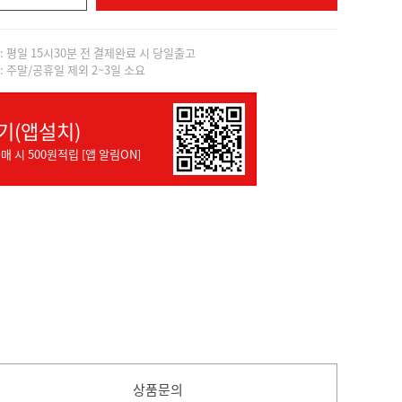
]: 평일 15시30분 전 결제완료 시 당일출고
]: 주말/공휴일 제외 2~3일 소요
기(앱설치)
매 시 500원적립 [앱 알림ON]
상품문의