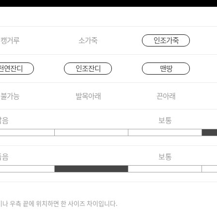
캥거루
소가죽
인조가죽
천연잔디
인조잔디
맨땅
불가능
발목아래
끈아래
짧음
보통
좁음
보통
이나 우측 끝에 위치하면 한 사이즈 차이입니다.