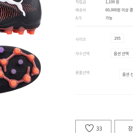
적립금
1,100 원
배송비
60,000원 이상
A/S
가능
295
사이즈
자수선택
용품선택
33
장