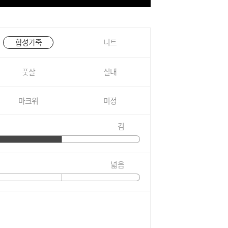
합성가죽
니트
풋살
실내
마크위
미정
김
넓음