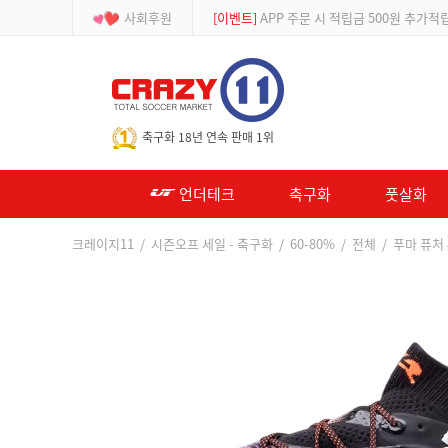
사회후원
[등급제]
회원가입 시 최대 2% 적립 및 할인
-->
축구화 18년 연속 판매 1위
언더테크
축구화
풋살화
크레이지11
/
시즌오프 세일 - 축구화
/
60-80%
/
전체
/ 푸마 퓨처 