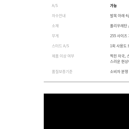
A/S
가능
자수안내
발목 아래 4
소재
폴리우레탄 /
무게
255 사이즈 
스터드 A/S
1회 사용도
제품 이상 여부
찍힌 자국, 
스러운 현상
품질보증기준
소비자 분쟁