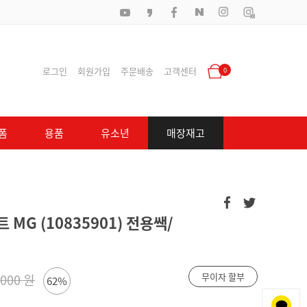
로그인
회원가입
주문배송
고객센터
0
폼
용품
유소년
매장재고
 MG (10835901) 전용쌕/
무이자 할부
,000 원
62%