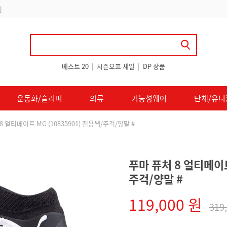
 쿠폰 지급
베스트 20
|
시즌오프 세일
|
DP 상품
운동화/슬리퍼
의류
기능성웨어
단체/유니
8 얼티메이트 MG (10835901) 전용쌕/주걱/양말 #
푸마 퓨처 8 얼티메이트
주걱/양말 #
119,000 원
319