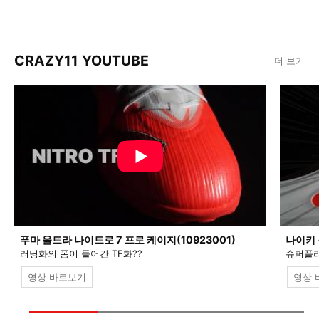
CRAZY11 YOUTUBE
더 보기
푸마 울트라 나이트로 7 프로 케이지(10923001)
나이키 
러닝화의 폼이 들어간 TF화??
슈퍼플라
영상 바로보기
영상 