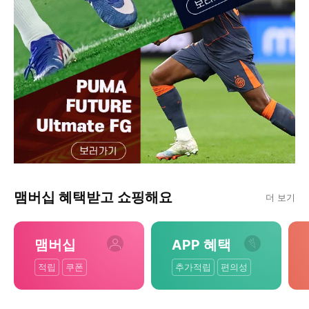
맴버십 혜택받고 쇼핑해요
더 보기
맴버십
APP 혜택
적립
쿠폰
추가적립
편의성