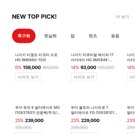
NEW TOP PICK!
더 보기
축구화
풋살화
탑
팬츠
용품
나이키 티엠포 리게라 프로
나이키 머큐리얼 베이퍼 17
나이
HG (IM6960-100)
아카데미 HG (IM5848-
아카데
600)
6%
159,000
169,000
14%
93,000
109,000
14%
사이즈 보기
사이즈 보기
사
푸마 퓨처 9 얼티메이트 MG
푸마 울트라 나이트로 7
푸마
(10937601) 전용쌕/주걱/
얼티메이트 FG (10938101)
얼티메
양말 #
전용쌕/주걱/양말 #
전용
25%
239,000
23%
229,000
23
319,000
299,000
299