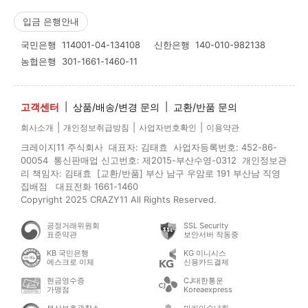
입금 은행안내
국민은행
114001-04-134108
신한은행
140-010-982138
농협은행
301-1661-1460-11
고객센터
|
상품/배송/변경 문의
|
교환/반품 문의
|
|
|
회사소개
개인정보취급방침
사업자번호확인
이용약관
크레이지11 주식회사 대표자: 김태효 사업자등록번호: 452-86-
00054 통신판매업 신고번호: 제2015-부산수영-0312 개인정보관
리 책임자: 김태효 [교환/반품] 부산 남구 우암로 191 부산남 직영
집배점 대표전화 1661-1460
Copyright 2025 CRAZY11 All Rights Reserved.
공정거래위원회
SSL Security
표준약관
보안서버 작동중
KB 국민은행
KG 이니시스
에스크로 이체
신용카드결제
현금영수증
CJ대한통운
가맹점
Koreaexpress