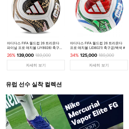
아디다스 FIFA 월드컵 26 트리온다
아디다스 FIFA 월드컵 26 트리온다
파이널 프로 매치볼 (JY8928) 축구공/
프로 매치볼 (JD8021) 축구공/백색 #
백색 #
26%
139,000
189,000
34%
125,000
189,000
자세히 보기
자세히 보기
유럽 선수 실착 컬렉션