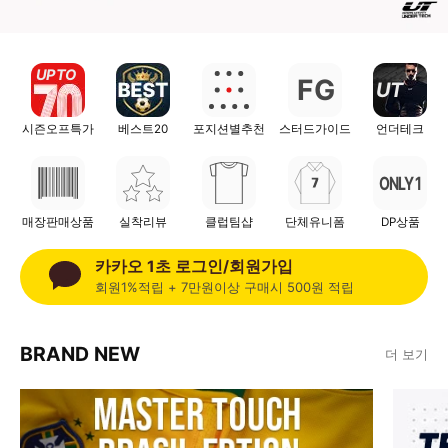
UP TO
F
G
UT
시즌오프특가
베스트20
포지션별추천
스터드가이드
언더테크
ONLY 1
매장판매상품
실착리뷰
클럽팀샵
단체유니폼
DP상품
카카오 1초 로그인/회원가입
회원1%적립 + 7만원이상 구매시 500원 적립
BRAND NEW
더 보기