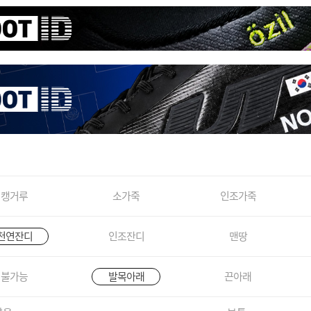
캥거루
소가죽
인조가죽
천연잔디
인조잔디
맨땅
불가능
발목아래
끈아래