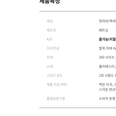
제품특징
색상
핫라바/백색
제조국
베트남
A/S
불가능(이월
자수안내
발목 아래 4
무게
260 사이즈 
소재
폴리에스터 
스터드 A/S
1회 사용도
제품 이상 여부
찍힌 자국, 
스러운 현상
품질보증기준
소비자 분쟁