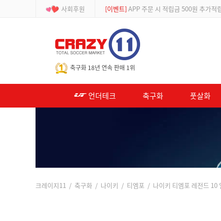
사회후원
[이벤트]
APP 주문 시 적립금 500원 추가적
-->
축구화 18년 연속 판매 1위
언더테크
축구화
풋살화
크레이지11
/
축구화
/
나이키
/
티엠포
/ 나이키 티엠포 레전드 10 엘