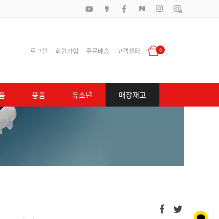
로그인
회원가입
주문배송
고객센터
0
폼
용품
유소년
매장재고