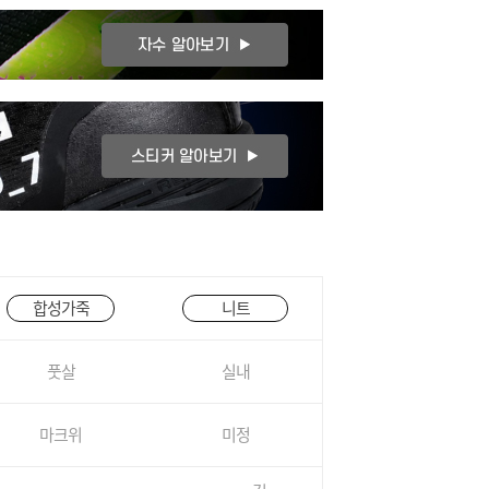
합성가죽
니트
풋살
실내
마크위
미정