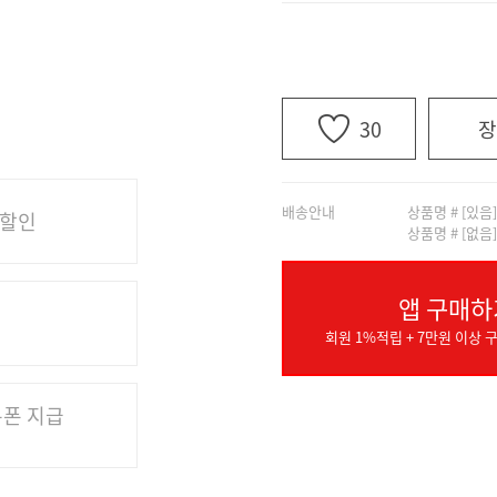
30
장
배송안내
상품명 # [있음
 할인
상품명 # [없음
앱 구매하
회원 1%적립 + 7만원 이상 구
쿠폰 지급