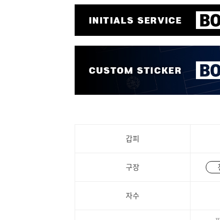
갑피
구장
자수