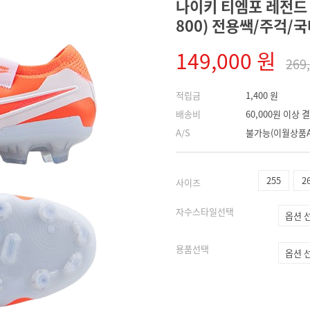
나이키 티엠포 레전드 1
800) 전용쌕/주걱/국
149,000 원
269
적립금
1,400 원
배송비
60,000원 이상
A/S
불가능(이월상품A
255
2
사이즈
자수스타일선택
용품선택