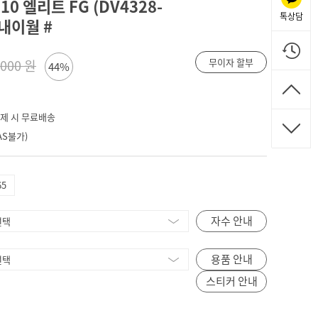
0 엘리트 FG (DV4328-
톡상담
내이월 #
무이자 할부
,000 원
44%
 결제 시 무료배송
S불가)
65
자수 안내
용품 안내
스티커 안내