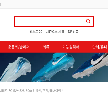
립
베스트 20
|
시즌오프 세일
|
DP 상품
운동화/슬리퍼
의류
기능성웨어
단체/유니
리트 FG (DV4328-800) 전용쌕/주걱/국내이월 #