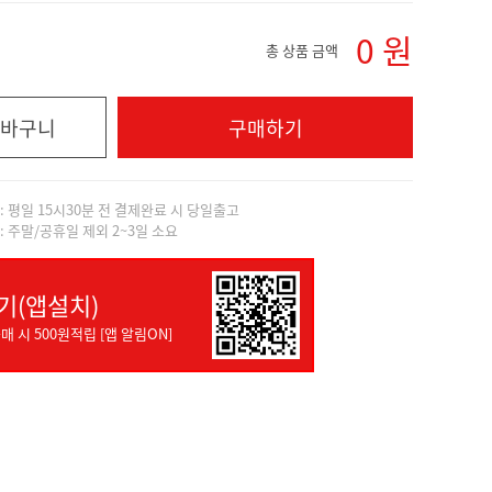
0
원
총 상품 금액
바구니
구매하기
]: 평일 15시30분 전 결제완료 시 당일출고
]: 주말/공휴일 제외 2~3일 소요
기(앱설치)
매 시 500원적립 [앱 알림ON]