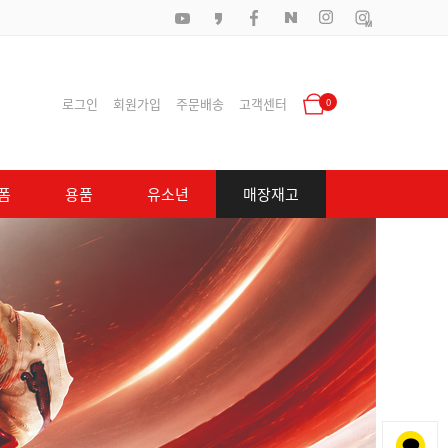
로그인
회원가입
주문배송
고객센터
0
폼
용품
유소년
매장재고