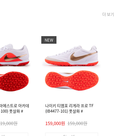
더 보기
NEW
NEW
 마에스트로 아카데
나이키 티엠포 리게라 프로 TF
나이키 티엠
4-100) 풋살화 #
(IB4477-101) 풋살화 #
미 FG/MG (I
119,000원
159,000원
159,000원
99,000원