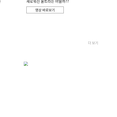
화
새로워진 울트라는 어떨까??
영상 바로보기
더 보기