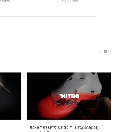
e View
Size View
S
더 보기
푸마 울트라7 니트로 얼티메이트 LL FG(10930101)