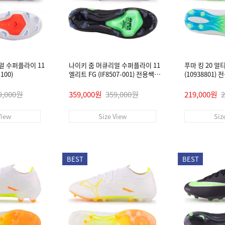
얼 수퍼플라이 11
나이키 줌 머큐리얼 수퍼플라이 11
푸마 킹 20 얼
100)
엘리트 FG (IF8507-001) 전용쌕/
(10938801)
인솔/주걱/양말 #
9,000원
359,000원
359,000원
219,000원
View
Size View
Siz
BEST
BEST