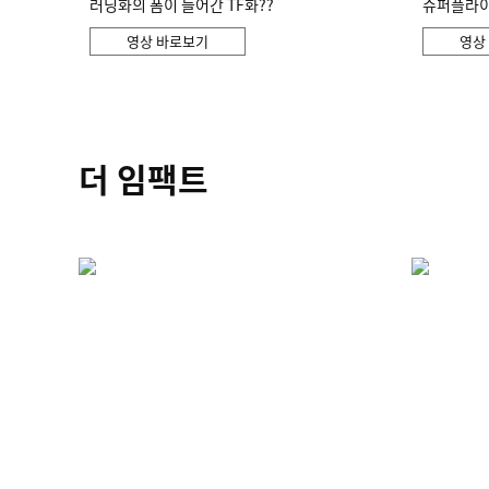
러닝화의 폼이 들어간 TF화??
슈퍼플라이 
영상 바로보기
영상
더 임팩트