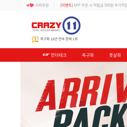
사회후원
[이벤트]
APP 주문 시 적립금 500원 추가적
-->
축구화 18년 연속 판매 1위
언더테크
축구화
풋살화