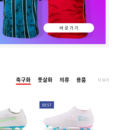
바 로 가 기
축구화
풋살화
의류
용품
더 보기
BEST