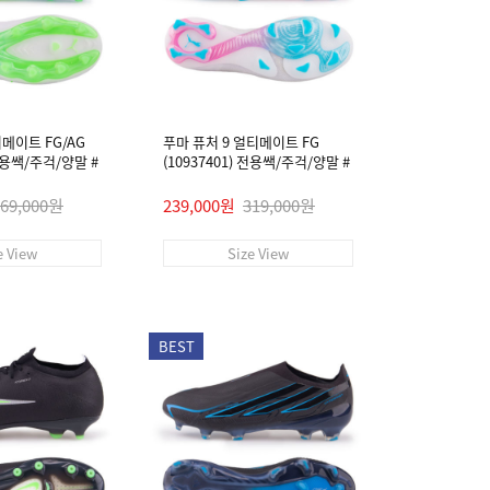
티메이트 FG/AG
푸마 퓨처 9 얼티메이트 FG
 전용쌕/주걱/양말 #
(10937401) 전용쌕/주걱/양말 #
269,000원
239,000원
319,000원
e View
Size View
BEST