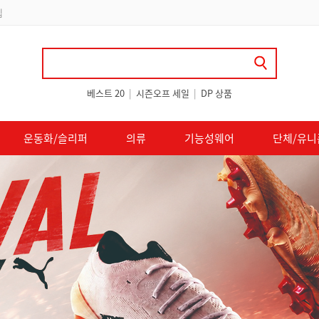
립
베스트 20
|
시즌오프 세일
|
DP 상품
운동화/슬리퍼
의류
기능성웨어
단체/유니