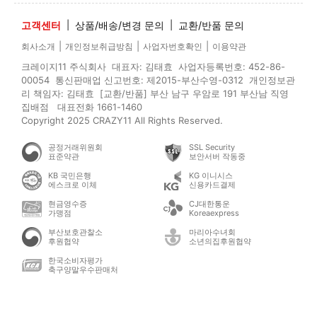
고객센터
|
상품/배송/변경 문의
|
교환/반품 문의
|
|
|
회사소개
개인정보취급방침
사업자번호확인
이용약관
크레이지11 주식회사 대표자: 김태효 사업자등록번호: 452-86-
00054 통신판매업 신고번호: 제2015-부산수영-0312 개인정보관
리 책임자: 김태효 [교환/반품] 부산 남구 우암로 191 부산남 직영
집배점 대표전화 1661-1460
Copyright 2025 CRAZY11 All Rights Reserved.
공정거래위원회
SSL Security
표준약관
보안서버 작동중
KB 국민은행
KG 이니시스
에스크로 이체
신용카드결제
현금영수증
CJ대한통운
가맹점
Koreaexpress
부산보호관찰소
마리아수녀회
후원협약
소년의집후원협약
한국소비자평가
축구양말우수판매처