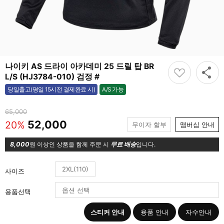
나이키 AS 드라이 아카데미 25 드릴 탑 BR
L/S (HJ3784-010) 검정 #
A/S 가능
당일출고(평일 15시전 결제완료 시)
가능
65,000
52,000
20%
무이자 할부
맴버십 안내
8,000
원 이상인 상품을 함께 주문 시
무료 배송
입니다.
2XL(110)
사이즈
용품선택
스티커 안내
용품 안내
자수안내