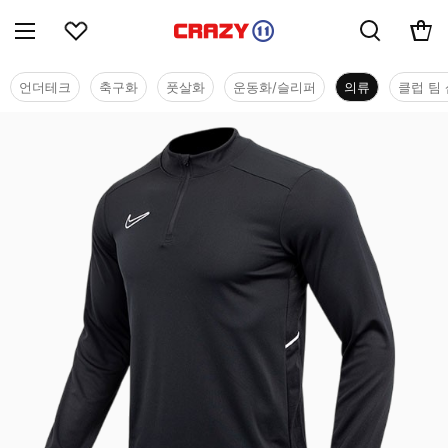
언더테크
축구화
풋살화
운동화/슬리퍼
의류
클럽 팀 
의류