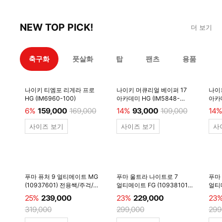
NEW TOP PICK!
더 보기
축구화
풋살화
탑
팬츠
용품
나이키 티엠포 리게라 프로
나이키 머큐리얼 베이퍼 17
나이
HG (IM6960-100)
아카데미 HG (IM5848-
아카데
600)
6%
159,000
169,000
14%
93,000
109,000
14%
사이즈 보기
사이즈 보기
사
푸마 퓨처 9 얼티메이트 MG
푸마 울트라 나이트로 7
푸마
(10937601) 전용쌕/주걱/
얼티메이트 FG (10938101)
얼티메
양말 #
전용쌕/주걱/양말 #
전용
25%
239,000
23%
229,000
23
319,000
299,000
299