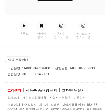
유튜브
네이버
온라인
메가스토어
블로그
인스타그램
인스타그램
입금 은행안내
국민은행
114001-04-134108
신한은행
140-010-982138
농협은행
301-1661-1460-11
고객센터
|
상품/배송/변경 문의
|
교환/반품 문의
|
|
|
회사소개
개인정보취급방침
사업자번호확인
이용약관
크레이지11 주식회사 대표자: 김태효 사업자등록번호: 452-86-
00054 통신판매업 신고번호: 제2015-부산수영-0312 개인정보관