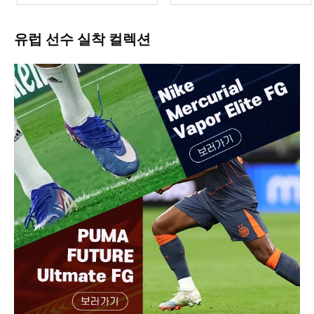
유럽 선수 실착 컬렉션