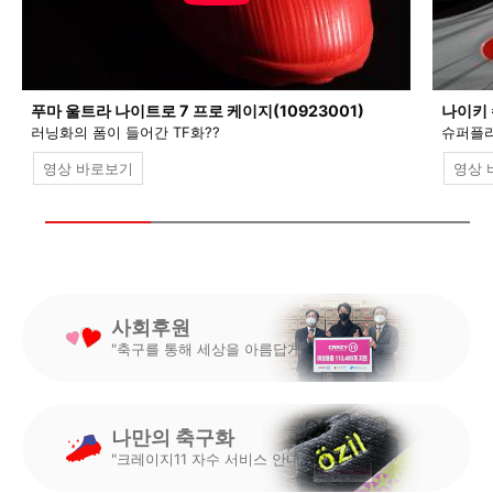
푸마 울트라 나이트로 7 프로 케이지(10923001)
나이키 
러닝화의 폼이 들어간 TF화??
슈퍼플라
영상 바로보기
영상 
사회후원
"축구를 통해 세상을 아름답게"
나만의 축구화
"크레이지11 자수 서비스 안내"