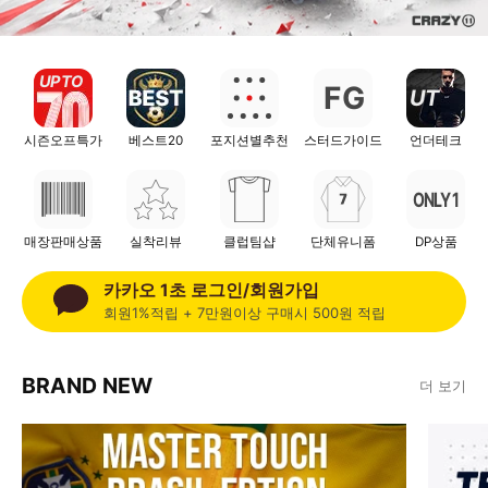
UP TO
F
G
UT
시즌오프특가
베스트20
포지션별추천
스터드가이드
언더테크
ONLY 1
매장판매상품
실착리뷰
클럽팀샵
단체유니폼
DP상품
카카오 1초 로그인/회원가입
회원1%적립 + 7만원이상 구매시 500원 적립
BRAND NEW
더 보기