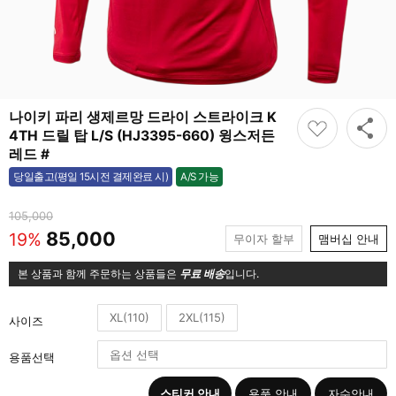
나이키 파리 생제르망 드라이 스트라이크 K
4TH 드릴 탑 L/S (HJ3395-660) 윙스저든
레드 #
A/S 가능
당일출고(평일 15시전 결제완료 시)
가능
105,000
85,000
19%
무이자 할부
맴버십 안내
본 상품과 함께 주문하는 상품들은
무료 배송
입니다.
XL(110)
2XL(115)
사이즈
용품선택
스티커 안내
용품 안내
자수안내