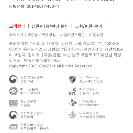
농협은행
301-1661-1460-11
고객센터
|
상품/배송/변경 문의
|
교환/반품 문의
|
|
|
회사소개
개인정보취급방침
사업자번호확인
이용약관
크레이지11 주식회사 대표자: 김태효 사업자등록번호: 452-86-
00054 통신판매업 신고번호: 제2015-부산수영-0312 개인정보관
리 책임자: 김태효 [교환/반품] 부산 남구 우암로 191 부산남 직영
집배점 대표전화 1661-1460
Copyright 2025 CRAZY11 All Rights Reserved.
공정거래위원회
SSL Security
표준약관
보안서버 작동중
KB 국민은행
KG 이니시스
에스크로 이체
신용카드결제
현금영수증
CJ대한통운
가맹점
Koreaexpress
부산보호관찰소
마리아수녀회
후원협약
소년의집후원협약
한국소비자평가
축구양말우수판매처