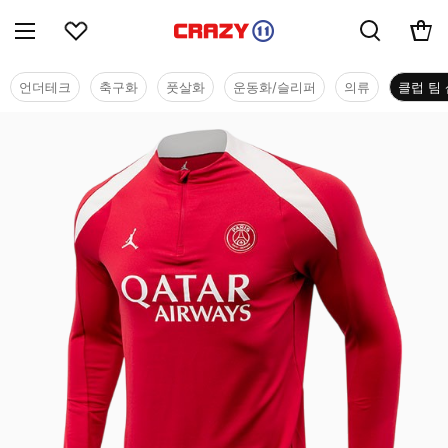
언더테크
축구화
풋살화
운동화/슬리퍼
의류
클럽 팀 
클럽 팀 샵