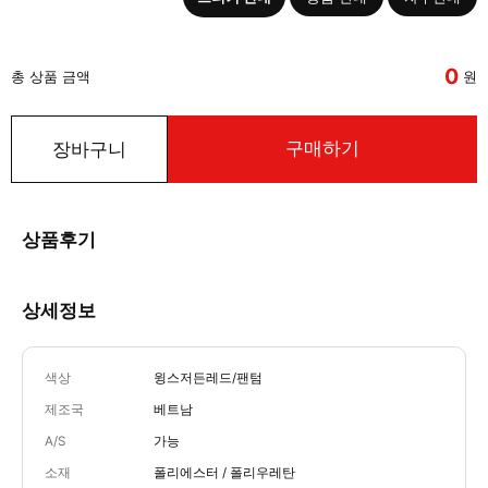
0
총 상품 금액
원
구매하기
장바구니
상품후기
상세정보
색상
윙스저든레드/팬텀
제조국
베트남
A/S
가능
소재
폴리에스터 / 폴리우레탄