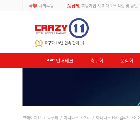
사회후원
[등급제]
회원가입 시 최대 2% 적립 및 할인
-->
축구화 18년 연속 판매 1위
언더테크
축구화
풋살화
크레이지11
/
축구화
/
아디다스
/
275
/ 아디다스 F50 엘리트 FG 메