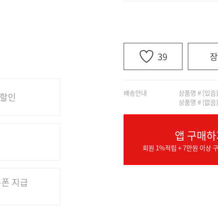
39
장
배송안내
상품명 # [있음
 할인
상품명 # [없음
앱 구매하
회원 1%적립 + 7만원 이상 구
쿠폰 지급