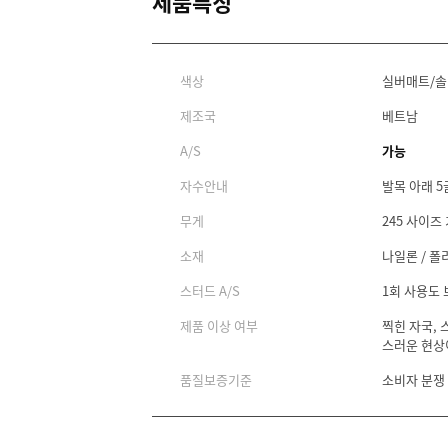
제품특징
색상
실버매트/
제조국
베트남
A/S
가능
자수안내
발목 아래 5
무게
245 사이즈 
소재
나일론 / 폴
스터드 A/S
1회 사용도
제품 이상 여부
찍힌 자국, 
스러운 현상
품질보증기준
소비자 분쟁