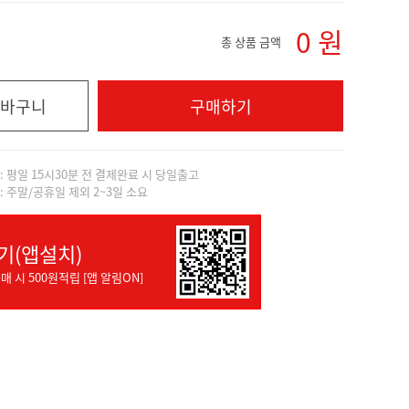
0
원
총 상품 금액
바구니
구매하기
]: 평일 15시30분 전 결제완료 시 당일출고
]: 주말/공휴일 제외 2~3일 소요
기(앱설치)
매 시 500원적립 [앱 알림ON]