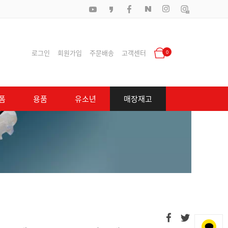
로그인
회원가입
주문배송
고객센터
0
폼
용품
유소년
매장재고