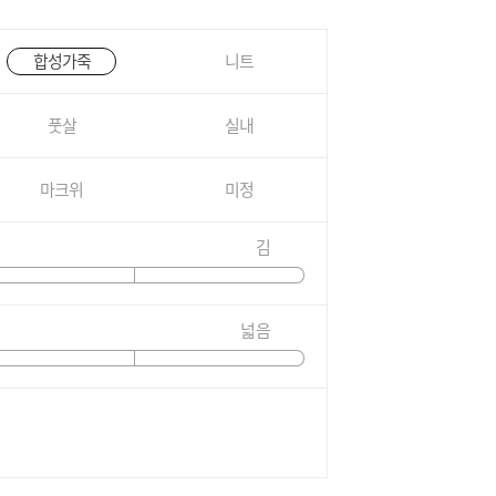
합성가죽
니트
풋살
실내
마크위
미정
김
넓음