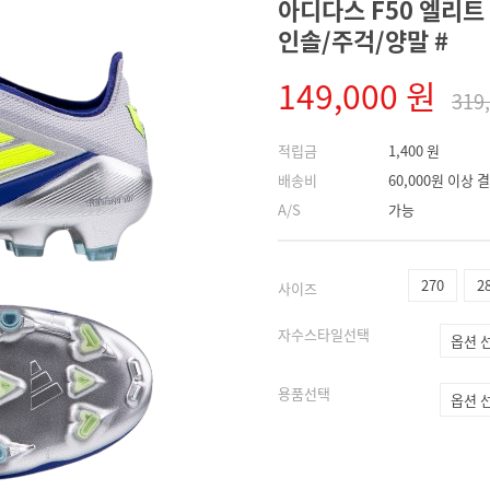
아디다스 F50 엘리트 F
인솔/주걱/양말 #
149,000 원
319
적립금
1,400 원
배송비
60,000원 이상
A/S
가능
270
2
사이즈
자수스타일선택
용품선택