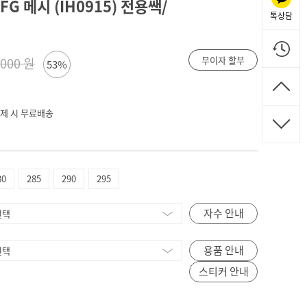
G 메시 (IH0915) 전용쌕/
톡상담
무이자 할부
,000 원
53%
 결제 시 무료배송
80
285
290
295
자수 안내
용품 안내
스티커 안내