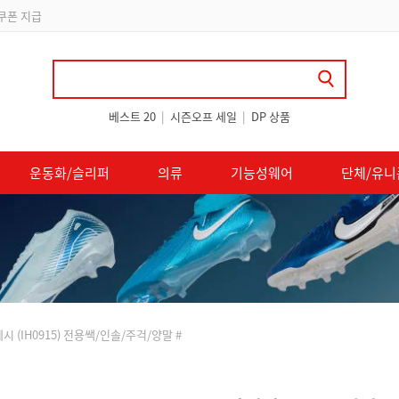
 쿠폰 지급
베스트 20
|
시즌오프 세일
|
DP 상품
운동화/슬리퍼
의류
기능성웨어
단체/유니
시 (IH0915) 전용쌕/인솔/주걱/양말 #