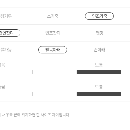
캥거루
소가죽
인조가죽
천연잔디
인조잔디
맨땅
불가능
발목아래
끈아래
짧음
보통
좁음
보통
이나 우측 끝에 위치하면 한 사이즈 차이입니다.