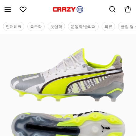
언더테크
축구화
풋살화
운동화/슬리퍼
의류
클럽 팀 
시즌오프 세일 - 축구화