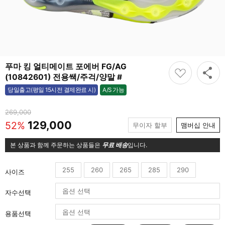
푸마 킹 얼티메이트 포에버 FG/AG
(10842601) 전용쌕/주걱/양말 #
A/S 가능
당일출고(평일 15시전 결제완료 시)
가능
269,000
129,000
52%
무이자 할부
맴버십 안내
본 상품과 함께 주문하는 상품들은
무료 배송
입니다.
255
260
265
285
290
사이즈
자수선택
용품선택