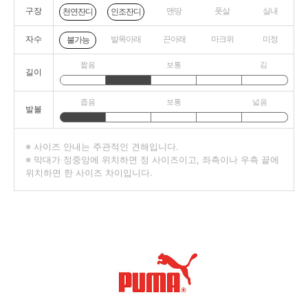
구장
맨땅
풋살
실내
천연잔디
인조잔디
자수
발목아래
끈아래
마크위
미정
불가능
짧음
보통
김
길이
좁음
보통
넓음
발볼
※ 사이즈 안내는 주관적인 견해입니다.
※ 막대가 정중앙에 위치하면 정 사이즈이고, 좌측이나 우측 끝에
위치하면 한 사이즈 차이입니다.