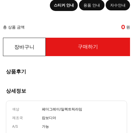
스티커 안내
용품 안내
자수안내
0
총 상품 금액
원
구매하기
장바구니
상품후기
상세정보
색상
페더그레이/일렉트릭라임
제조국
캄보디아
A/S
가능