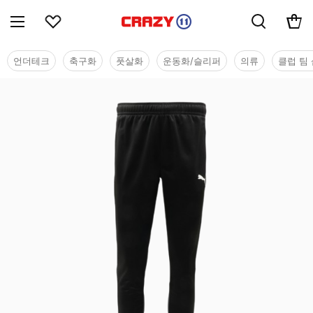
언더테크
축구화
풋살화
운동화/슬리퍼
의류
클럽 팀 
단체/유니폼