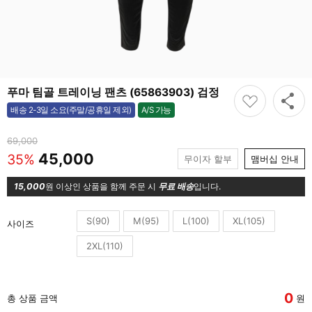
푸마 팀골 트레이닝 팬츠 (65863903) 검정
A/S 가능
배송 2-3일 소요(주말/공휴일 제외)
가능
69,000
45,000
35%
무이자 할부
맴버십 안내
15,000
원 이상인 상품을 함께 주문 시
무료 배송
입니다.
S(90)
M(95)
L(100)
XL(105)
사이즈
2XL(110)
0
총 상품 금액
원