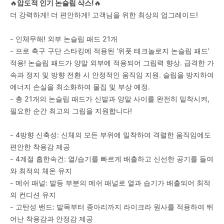
🔥
압도적 인기 논슬립 삭스!
🔥
더 강력하게! 더 편안하게! 고객님을 위한 최상의 업그레이드!
- 인체무해! 외부 논슬립 패드 21개
- 프로 축구 구단 스타킹에 적용된 '위풋 테크놀로지 논슬립 패드'
적용! 논슬립 패드가 양말 외부에 적용되어 그립력 향상. 급격한 가
속과 정지 및 방향 전환 시 안정적인 움직임 지원. 슬립을 방지하여
에너지 손실을 최소화하여 물집 및 부상 예정.
- 총 21개의 논슬립 패드가 신발과 양말 사이를 완전히 밀착시켜,
필요한 순간 최고의 그립을 지원합니다!
- 4방향 신축성: 신체의 모든 부위에 밀착하여 격렬한 움직임에도
편안한 착용감 제공
- 4계절 흡한속건: 열/습기를 빠르게 배출하고 신선한 공기를 들여
와 최적의 체온 유지
- 메쉬 패널: 발등 부분의 메쉬 패널로 열과 습기가 배출되어 최적
의 컨디션 유지
- 고탄성 밴드: 발목부터 종아리까지 라이크라 원사를 적용하여 뛰
어난 착용감과 안정감 제공