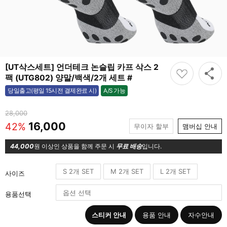
[UT삭스세트] 언더테크 논슬립 카프 삭스 2
팩 (UTG802) 양말/백색/2개 세트 #
A/S 가능
당일출고(평일 15시전 결제완료 시)
가능
28,000
16,000
42%
무이자 할부
맴버십 안내
44,000
원 이상인 상품을 함께 주문 시
무료 배송
입니다.
S 2개 SET
M 2개 SET
L 2개 SET
사이즈
용품선택
스티커 안내
용품 안내
자수안내