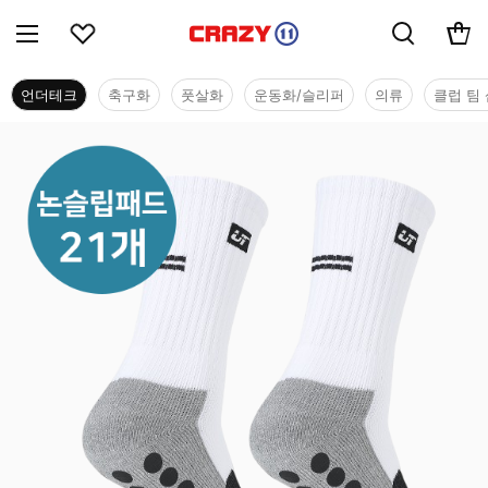
언더테크
축구화
풋살화
운동화/슬리퍼
의류
클럽 팀 
언더테크