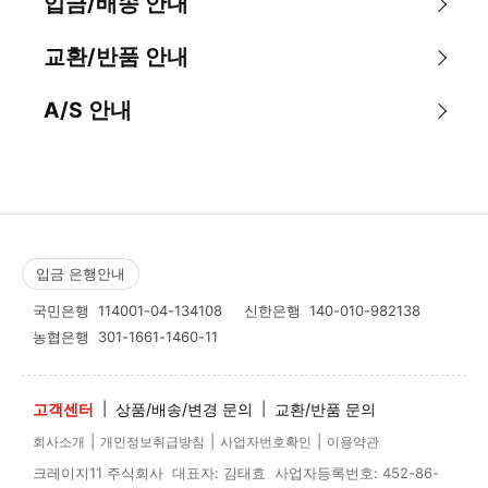
입금/배송 안내
교환/반품 안내
A/S 안내
입금 은행안내
국민은행
114001-04-134108
신한은행
140-010-982138
농협은행
301-1661-1460-11
고객센터
|
상품/배송/변경 문의
|
교환/반품 문의
|
|
|
회사소개
개인정보취급방침
사업자번호확인
이용약관
크레이지11 주식회사 대표자: 김태효 사업자등록번호: 452-86-