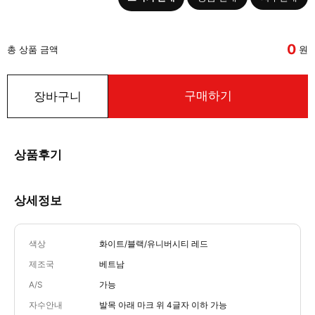
0
총 상품 금액
원
구매하기
장바구니
상품후기
상세정보
색상
화이트/블랙/유니버시티 레드
제조국
베트남
A/S
가능
자수안내
발목 아래 마크 위 4글자 이하 가능