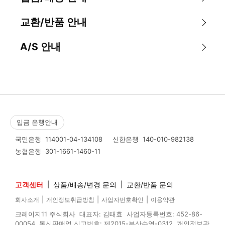
교환/반품 안내
A/S 안내
입금 은행안내
국민은행
114001-04-134108
신한은행
140-010-982138
농협은행
301-1661-1460-11
고객센터
|
상품/배송/변경 문의
|
교환/반품 문의
|
|
|
회사소개
개인정보취급방침
사업자번호확인
이용약관
크레이지11 주식회사 대표자: 김태효 사업자등록번호: 452-86-
00054 통신판매업 신고번호: 제2015-부산수영-0312 개인정보관