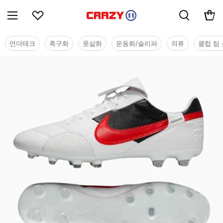
언더테크
축구화
풋살화
운동화/슬리퍼
의류
클럽 팀 
시즌오프 세일 - 축구화