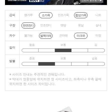
갑피
캥거루
인조가죽
니트
소가죽
합성가죽
구장
인조잔디
맨땅
풋살
실내
천연잔디
자수
불가능
끈아래
미정
발목아래
마크위
짧음
보통
김
길이
좁음
보통
넓음
발볼
※ 사이즈 안내는 주관적인 견해입니다.
※ 막대가 정중앙에 위치하면 정 사이즈이고, 좌측이나 우측 끝에
위치하면 한 사이즈 차이입니다.