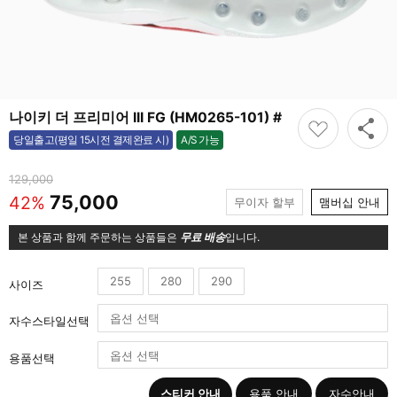
나이키 더 프리미어 III FG (HM0265-101) #
A/S 가능
당일출고(평일 15시전 결제완료 시)
가능
129,000
75,000
42%
무이자 할부
맴버십 안내
본 상품과 함께 주문하는 상품들은
무료 배송
입니다.
255
280
290
사이즈
자수스타일선택
용품선택
스티커 안내
용품 안내
자수안내