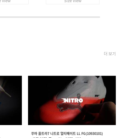
e View
Size View
S
더 보기
푸마 울트라7 니트로 얼티메이트 LL FG(10930101)