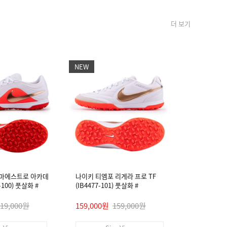
더 보기
NEW
NEW
 마에스트로 아카데
나이키 티엠포 리게라 프로 TF
나이키 티엠
4-100) 풋살화 #
(IB4477-101) 풋살화 #
미 FG/MG (I
119,000원
159,000원
159,000원
89,000원