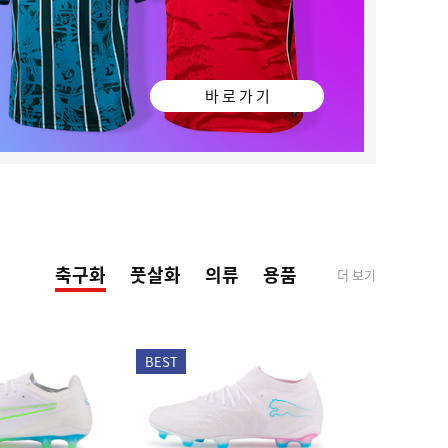
바 로 가 기
축구화
풋살화
의류
용품
더 보기
BEST