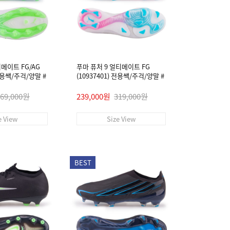
티메이트 FG/AG
푸마 퓨처 9 얼티메이트 FG
 전용쌕/주걱/양말 #
(10937401) 전용쌕/주걱/양말 #
269,000원
239,000원
319,000원
e View
Size View
BEST