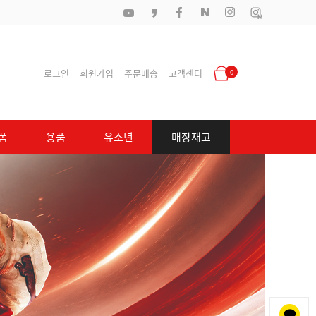
로그인
회원가입
주문배송
고객센터
0
폼
용품
유소년
매장재고