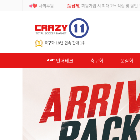
사회후원
[이벤트]
APP 주문 시 적립금 500원 추가적
-->
축구화 18년 연속 판매 1위
언더테크
축구화
풋살화