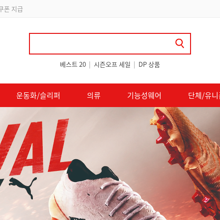
립
베스트 20
|
시즌오프 세일
|
DP 상품
운동화/슬리퍼
의류
기능성웨어
단체/유니