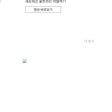
화
새로워진 울트라는 어떨까??
영상 바로보기
더 보기