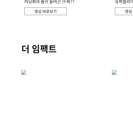
러닝화의 폼이 들어간 TF화??
슈퍼플라이 
영상 바로보기
영상
더 임팩트