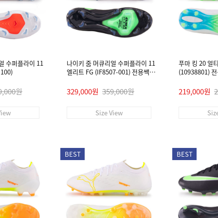
얼 수퍼플라이 11
나이키 줌 머큐리얼 수퍼플라이 11
푸마 킹 20 얼
100)
엘리트 FG (IF8507-001) 전용쌕/
(10938801)
인솔/주걱/양말 #
9,000원
329,000원
359,000원
219,000원
View
Size View
Siz
BEST
BEST