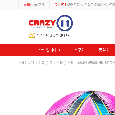
사회후원
[등급제]
회원가입 시 최대 2% 적립 및 할인
-->
축구화 18년 연속 판매 1위
언더테크
축구화
풋살화
크레이지11
/
용품
/
공
/
스타
/ 스타 뉴 매니아 (FB664HB-13) 풋