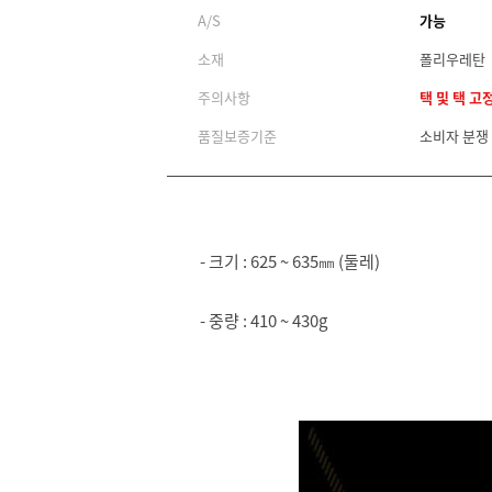
A/S
가능
소재
폴리우레탄
주의사항
택 및 택 고
품질보증기준
소비자 분쟁
- 크기 : 625 ~ 635㎜ (둘레)
- 중량 : 410 ~ 430g