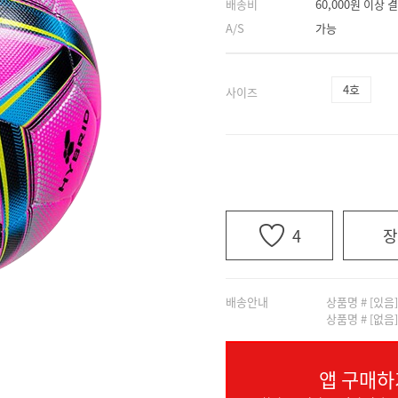
배송비
60,000원 이상
A/S
가능
4호
사이즈
4
장
배송안내
상품명 # [있음
상품명 # [없음
앱 구매하