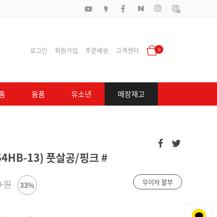
로그인
회원가입
주문배송
고객센터
0
폼
용품
유소년
매장재고
64HB-13) 풋살공/핑크 #
무이자 할부
0 원
33%