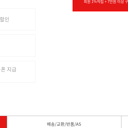
회원 1%적립 + 7만원 이상 구
 할인
쿠폰 지급
배송/교환/반품/AS