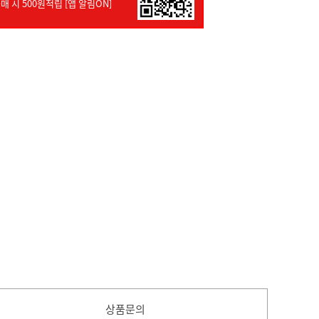
매 시 500원적립 [앱 알림ON]
상품문의