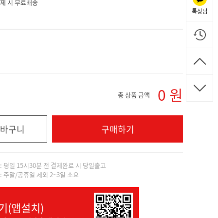
 결제 시 무료배송
톡상담
0
원
총 상품 금액
바구니
구매하기
]: 평일 15시30분 전 결제완료 시 당일출고
]: 주말/공휴일 제외 2~3일 소요
기(앱설치)