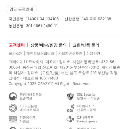
입금 은행안내
국민은행
114001-04-134108
신한은행
140-010-982138
농협은행
301-1661-1460-11
고객센터
|
상품/배송/변경 문의
|
교환/반품 문의
|
|
|
회사소개
개인정보취급방침
사업자번호확인
이용약관
크레이지11 주식회사 대표자: 김태효 사업자등록번호: 452-86-
00054 통신판매업 신고번호: 제2015-부산수영-0312 개인정보관
리 책임자: 김태효 [교환/반품] 부산 남구 우암로 191 부산남 직영
집배점 대표전화 1661-1460
Copyright 2025 CRAZY11 All Rights Reserved.
공정거래위원회
SSL Security
표준약관
보안서버 작동중
KB 국민은행
KG 이니시스
에스크로 이체
신용카드결제
현금영수증
CJ대한통운
가맹점
Koreaexpress