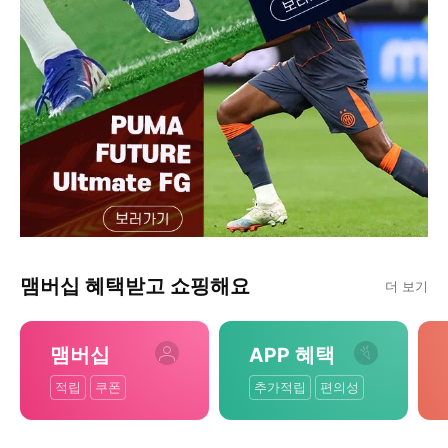
맴버십 혜택받고 쇼핑해요
더 보기
맴버십
APP 혜택
적립
쿠폰
추가적립
편의성