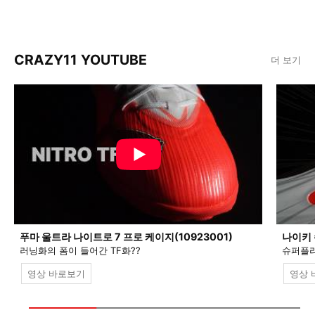
CRAZY11 YOUTUBE
더 보기
푸마 울트라 나이트로 7 프로 케이지(10923001)
나이키 
러닝화의 폼이 들어간 TF화??
슈퍼플라
영상 바로보기
영상 