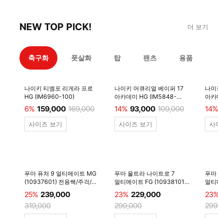
NEW TOP PICK!
더 보기
축구화
풋살화
탑
팬츠
용품
나이키 티엠포 리게라 프로
나이키 머큐리얼 베이퍼 17
나이
HG (IM6960-100)
아카데미 HG (IM5848-
아카데
600)
6%
159,000
169,000
14%
93,000
109,000
14%
사이즈 보기
사이즈 보기
사
푸마 퓨처 9 얼티메이트 MG
푸마 울트라 나이트로 7
푸마
(10937601) 전용쌕/주걱/
얼티메이트 FG (10938101)
얼티메
양말 #
전용쌕/주걱/양말 #
전용
25%
239,000
23%
229,000
23
319,000
299,000
299