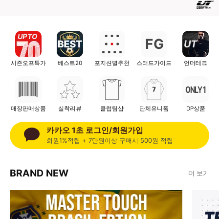
UP TO
F
G
UT
시즌오프특가
베스트20
포지션별추천
스터드가이드
언더테크
ONLY 1
매장판매상품
실착리뷰
클럽팀샵
단체유니폼
DP상품
카카오 1초 로그인/회원가입
회원1%적립 + 7만원이상 구매시 500원 적립
BRAND NEW
더 보기