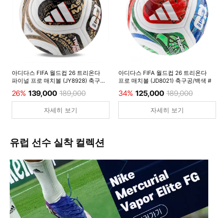
아디다스 FIFA 월드컵 26 트리온다
아디다스 FIFA 월드컵 26 트리온다
파이널 프로 매치볼 (JY8928) 축구공/
프로 매치볼 (JD8021) 축구공/백색 #
백색 #
26%
139,000
189,000
34%
125,000
189,000
자세히 보기
자세히 보기
유럽 선수 실착 컬렉션