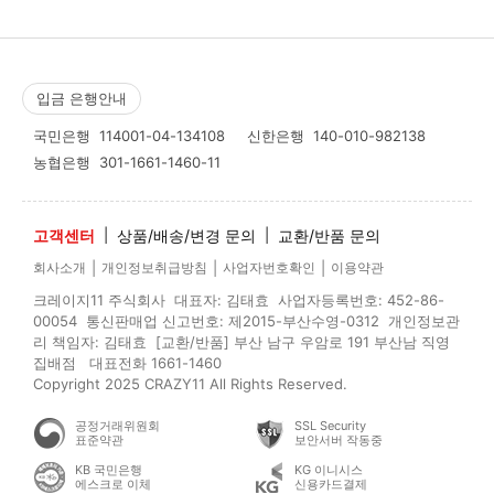
입금 은행안내
국민은행
114001-04-134108
신한은행
140-010-982138
농협은행
301-1661-1460-11
고객센터
|
상품/배송/변경 문의
|
교환/반품 문의
|
|
|
회사소개
개인정보취급방침
사업자번호확인
이용약관
크레이지11 주식회사 대표자: 김태효 사업자등록번호: 452-86-
00054 통신판매업 신고번호: 제2015-부산수영-0312 개인정보관
리 책임자: 김태효 [교환/반품] 부산 남구 우암로 191 부산남 직영
집배점 대표전화 1661-1460
Copyright 2025 CRAZY11 All Rights Reserved.
공정거래위원회
SSL Security
표준약관
보안서버 작동중
KB 국민은행
KG 이니시스
에스크로 이체
신용카드결제