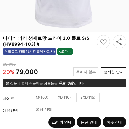
나이키 파리 생제르망 드라이 2.0 폴로 S/S
(HV8994-103) #
A/S 가능
당일출고(평일 15시전 결제완료 시)
가능
99,000
79,000
20%
무이자 할부
맴버십 안내
본 상품과 함께 주문하는 상품들은
무료 배송
입니다.
M(100)
XL(110)
2XL(115)
사이즈
용품선택
스티커 안내
용품 안내
자수안내