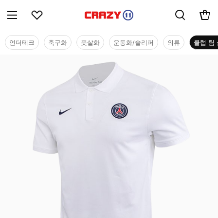
언더테크
축구화
풋살화
운동화/슬리퍼
의류
클럽 팀 
클럽 팀 샵