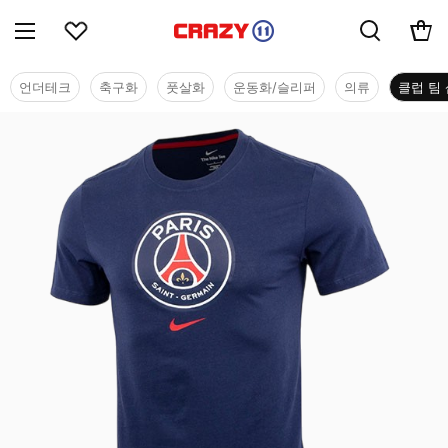
언더테크
축구화
풋살화
운동화/슬리퍼
의류
클럽 팀 
클럽 팀 샵