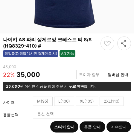
나이키 AS 파리 생제르망 크레스트 티 S/S
(HQ8329-410) #
A/S 가능
당일출고(평일 15시전 결제완료 시)
가능
45,000
35,000
22%
무이자 할부
맴버십 안내
25,000
원 이상인 상품을 함께 주문 시
무료 배송
입니다.
M(95)
L(100)
XL(105)
2XL(110)
사이즈
용품선택
스티커 안내
용품 안내
자수안내