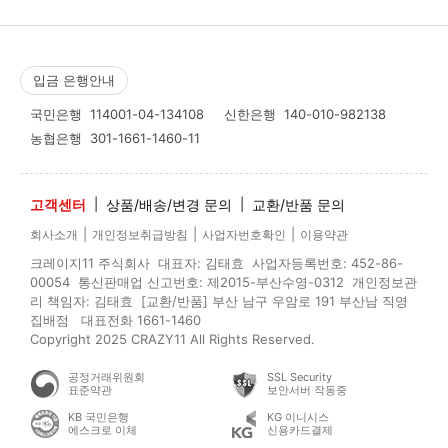
입금 은행안내
국민은행
114001-04-134108
신한은행
140-010-982138
농협은행
301-1661-1460-11
고객센터
|
상품/배송/변경 문의
|
교환/반품 문의
|
|
|
회사소개
개인정보취급방침
사업자번호확인
이용약관
크레이지11 주식회사 대표자: 김태효 사업자등록번호: 452-86-
00054 통신판매업 신고번호: 제2015-부산수영-0312 개인정보관
리 책임자: 김태효 [교환/반품] 부산 남구 우암로 191 부산남 직영
집배점 대표전화 1661-1460
Copyright 2025 CRAZY11 All Rights Reserved.
공정거래위원회
SSL Security
표준약관
보안서버 작동중
KB 국민은행
KG 이니시스
에스크로 이체
신용카드결제