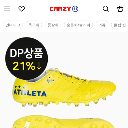
언더테크
축구화
풋살화
운동화/슬리퍼
의류
클럽 팀 
DP상품