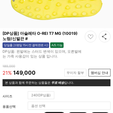
[DP상품] 아슬레타 O-REI T7 MG (10019)
노랑/신발끈 #
A/S 가능
당일출고(평일 15시전 결제완료 시)
가능
DP상품: 왼발에는 스터드 변색이 있으며, 오른발에
는 가죽 사용감이 있는 상품 입니다.
189,000
149,000
21%
무이자 할부
맴버십 안내
본 상품과 함께 주문하는 상품들은
무료 배송
입니다.
240(DP상품)
사이즈
용품선택