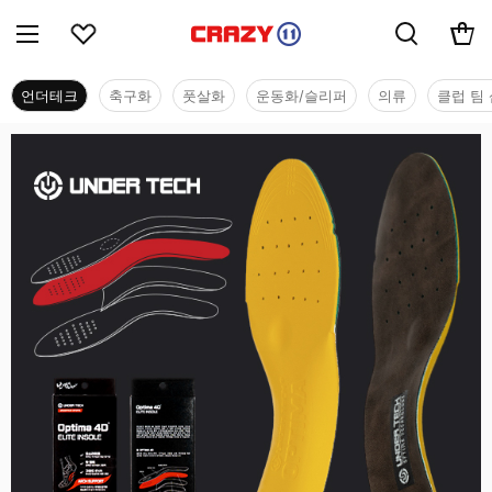
언더테크
축구화
풋살화
운동화/슬리퍼
의류
클럽 팀 
언더테크