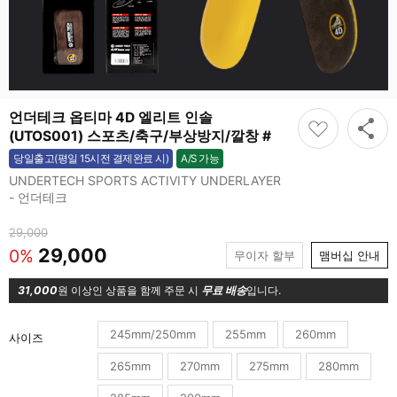
언더테크 옵티마 4D 엘리트 인솔
(UTOS001) 스포츠/축구/부상방지/깔창 #
A/S 가능
당일출고(평일 15시전 결제완료 시)
가능
UNDERTECH SPORTS ACTIVITY UNDERLAYER
- 언더테크
29,000
29,000
0%
무이자 할부
맴버십 안내
31,000
원 이상인 상품을 함께 주문 시
무료 배송
입니다.
245mm/250mm
255mm
260mm
사이즈
265mm
270mm
275mm
280mm