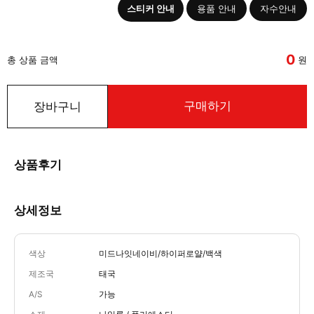
스티커 안내
용품 안내
자수안내
0
총 상품 금액
원
구매하기
장바구니
상품후기
상세정보
색상
미드나잇네이비/하이퍼로얄/백색
제조국
태국
A/S
가능