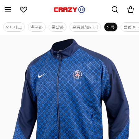
언더테크
축구화
풋살화
운동화/슬리퍼
의류
클럽 팀 
의류