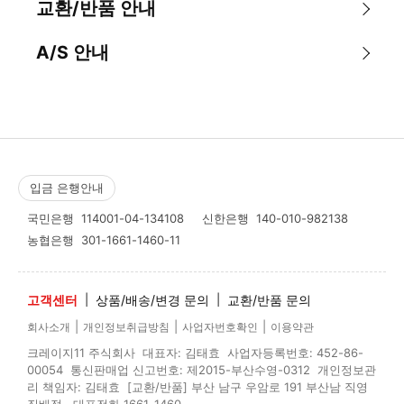
교환/반품 안내
A/S 안내
입금 은행안내
국민은행
114001-04-134108
신한은행
140-010-982138
농협은행
301-1661-1460-11
고객센터
|
상품/배송/변경 문의
|
교환/반품 문의
|
|
|
회사소개
개인정보취급방침
사업자번호확인
이용약관
크레이지11 주식회사 대표자: 김태효 사업자등록번호: 452-86-
00054 통신판매업 신고번호: 제2015-부산수영-0312 개인정보관
리 책임자: 김태효 [교환/반품] 부산 남구 우암로 191 부산남 직영