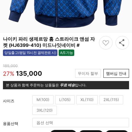
나이키 파리 생제르망 홈 스트라이크 앤섬 자
켓 (HJ6399-410) 미드나잇네이비 #
A/S 가능
당일출고(평일 15시전 결제완료 시)
가능
185,000
135,000
27%
무이자 할부
맴버십 안내
본 상품과 함께 주문하는 상품들은
무료 배송
입니다.
M(100)
L(105)
XL(110)
2XL(115)
사이즈
3XL(120)
용품선택