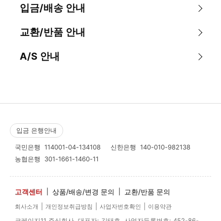
입금/배송 안내
교환/반품 안내
A/S 안내
입금 은행안내
국민은행
114001-04-134108
신한은행
140-010-982138
농협은행
301-1661-1460-11
고객센터
|
상품/배송/변경 문의
|
교환/반품 문의
|
|
|
회사소개
개인정보취급방침
사업자번호확인
이용약관
크레이지11 주식회사 대표자: 김태효 사업자등록번호: 452-86-