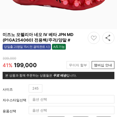
미즈노 모렐리아 네오 IV 베타 JPN MD
(P1GA254060) 전용쌕/주걱/양말 #
A/S 가능
당일출고(평일 15시전 결제완료 시)
가능
339,000
199,000
41%
무이자 할부
맴버십 안내
본 상품과 함께 주문하는 상품들은
무료 배송
입니다.
245
사이즈
자수스타일선택
용품선택