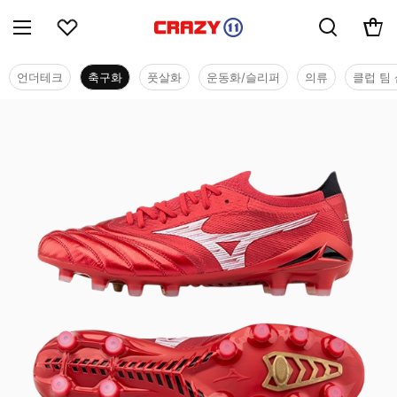
언더테크
축구화
풋살화
운동화/슬리퍼
의류
클럽 팀 
축구화