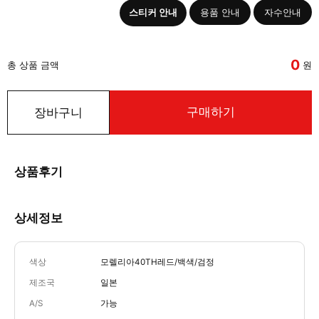
스티커 안내
용품 안내
자수안내
0
총 상품 금액
원
구매하기
장바구니
상품후기
상세정보
색상
모렐리아40TH레드/백색/검정
제조국
일본
A/S
가능