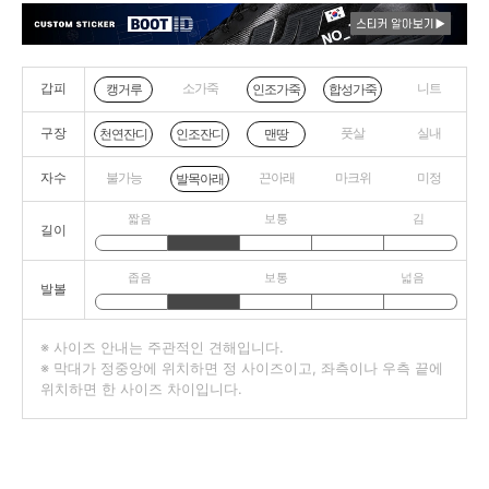
갑피
소가죽
니트
캥거루
인조가죽
합성가죽
구장
풋살
실내
천연잔디
인조잔디
맨땅
자수
불가능
끈아래
마크위
미정
발목아래
짧음
보통
김
길이
좁음
보통
넓음
발볼
※ 사이즈 안내는 주관적인 견해입니다.
※ 막대가 정중앙에 위치하면 정 사이즈이고, 좌측이나 우측 끝에
위치하면 한 사이즈 차이입니다.