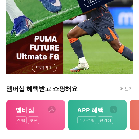
맴버십 혜택받고 쇼핑해요
더 보기
맴버십
APP 혜택
적립
쿠폰
추가적립
편의성