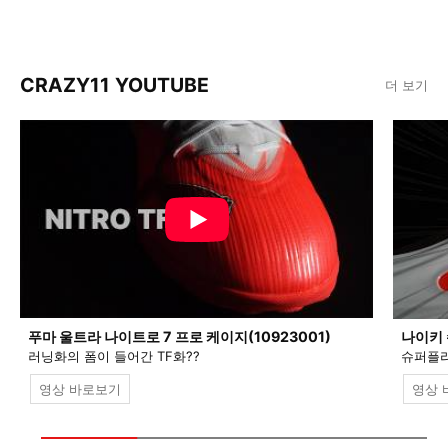
CRAZY11 YOUTUBE
더 보기
푸마 울트라 나이트로 7 프로 케이지(10923001)
나이키 
러닝화의 폼이 들어간 TF화??
슈퍼플라
영상 바로보기
영상 