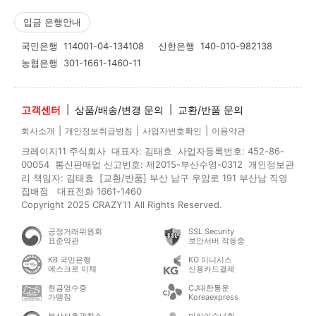
입금 은행안내
국민은행
114001-04-134108
신한은행
140-010-982138
농협은행
301-1661-1460-11
고객센터
|
상품/배송/변경 문의
|
교환/반품 문의
|
|
|
회사소개
개인정보취급방침
사업자번호확인
이용약관
크레이지11 주식회사 대표자: 김태효 사업자등록번호: 452-86-
00054 통신판매업 신고번호: 제2015-부산수영-0312 개인정보관
리 책임자: 김태효 [교환/반품] 부산 남구 우암로 191 부산남 직영
집배점 대표전화 1661-1460
Copyright 2025 CRAZY11 All Rights Reserved.
공정거래위원회
SSL Security
표준약관
보안서버 작동중
KB 국민은행
KG 이니시스
에스크로 이체
신용카드결제
현금영수증
CJ대한통운
가맹점
Koreaexpress