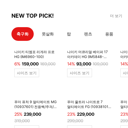
NEW TOP PICK!
더 보기
축구화
풋살화
탑
팬츠
용품
나이키 티엠포 리게라 프로
나이키 머큐리얼 베이퍼 17
나이
HG (IM6960-100)
아카데미 HG (IM5848-
아카데
600)
6%
159,000
169,000
14%
93,000
109,000
14%
사이즈 보기
사이즈 보기
사
푸마 퓨처 9 얼티메이트 MG
푸마 울트라 나이트로 7
푸마
(10937601) 전용쌕/주걱/
얼티메이트 FG (10938101)
얼티메
양말 #
전용쌕/주걱/양말 #
전용
25%
239,000
23%
229,000
23
319,000
299,000
299