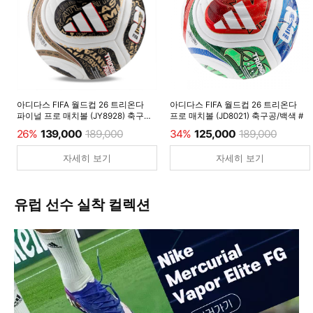
아디다스 FIFA 월드컵 26 트리온다
아디다스 FIFA 월드컵 26 트리온다
파이널 프로 매치볼 (JY8928) 축구공/
프로 매치볼 (JD8021) 축구공/백색 #
백색 #
26%
139,000
189,000
34%
125,000
189,000
자세히 보기
자세히 보기
유럽 선수 실착 컬렉션