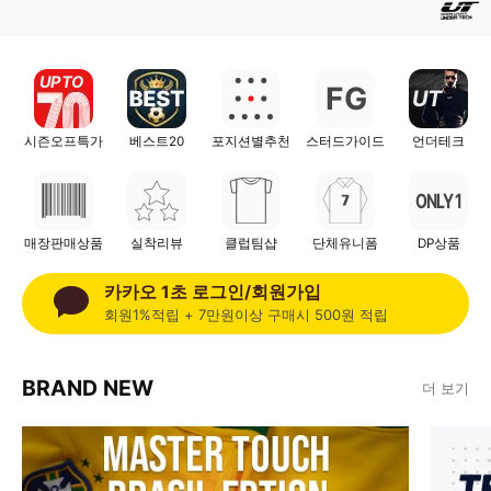
UP TO
F
G
UT
시즌오프특가
베스트20
포지션별추천
스터드가이드
언더테크
ONLY 1
매장판매상품
실착리뷰
클럽팀샵
단체유니폼
DP상품
카카오 1초 로그인/회원가입
회원1%적립 + 7만원이상 구매시 500원 적립
BRAND NEW
더 보기