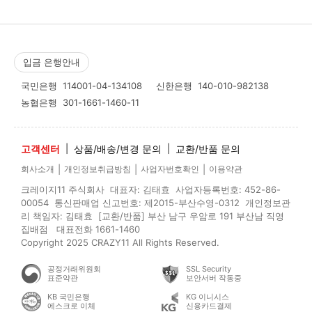
입금 은행안내
국민은행
114001-04-134108
신한은행
140-010-982138
농협은행
301-1661-1460-11
고객센터
|
상품/배송/변경 문의
|
교환/반품 문의
|
|
|
회사소개
개인정보취급방침
사업자번호확인
이용약관
크레이지11 주식회사 대표자: 김태효 사업자등록번호: 452-86-
00054 통신판매업 신고번호: 제2015-부산수영-0312 개인정보관
리 책임자: 김태효 [교환/반품] 부산 남구 우암로 191 부산남 직영
집배점 대표전화 1661-1460
Copyright 2025 CRAZY11 All Rights Reserved.
공정거래위원회
SSL Security
표준약관
보안서버 작동중
KB 국민은행
KG 이니시스
에스크로 이체
신용카드결제