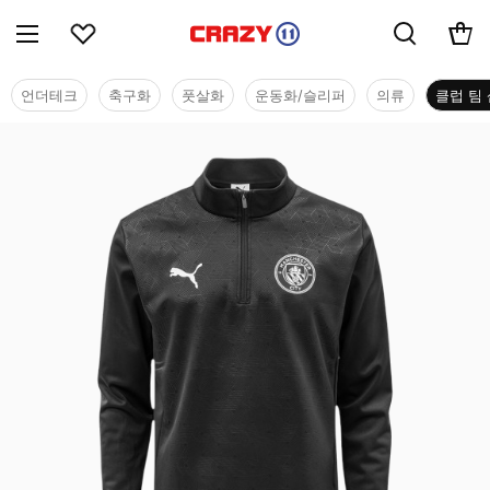
언더테크
축구화
풋살화
운동화/슬리퍼
의류
클럽 팀 
클럽 팀 샵