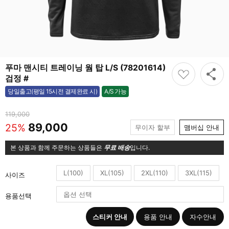
푸마 맨시티 트레이닝 웜 탑 L/S (78201614)
검정 #
A/S 가능
당일출고(평일 15시전 결제완료 시)
가능
119,000
89,000
25%
무이자 할부
맴버십 안내
본 상품과 함께 주문하는 상품들은
무료 배송
입니다.
L(100)
XL(105)
2XL(110)
3XL(115)
사이즈
용품선택
스티커 안내
용품 안내
자수안내