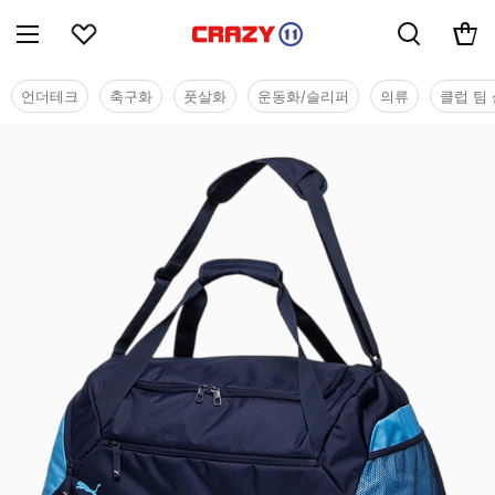
언더테크
축구화
풋살화
운동화/슬리퍼
의류
클럽 팀 
용품