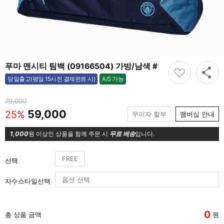
푸마 맨시티 팀백 (09166504) 가방/남색 #
A/S 가능
당일출고(평일 15시전 결제완료 시)
가능
79,000
59,000
25%
무이자 할부
맴버십 안내
1,000
원 이상인 상품을 함께 주문 시
무료 배송
입니다.
FREE
선택
자수스타일선택
0
총 상품 금액
원