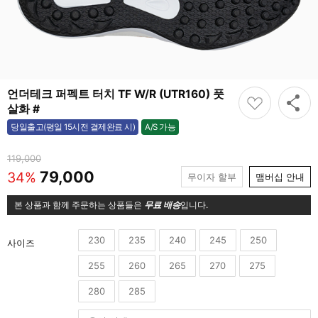
언더테크 퍼펙트 터치 TF W/R (UTR160) 풋
살화 #
A/S 가능
당일출고(평일 15시전 결제완료 시)
가능
119,000
79,000
34%
무이자 할부
맴버십 안내
본 상품과 함께 주문하는 상품들은
무료 배송
입니다.
230
235
240
245
250
사이즈
255
260
265
270
275
280
285