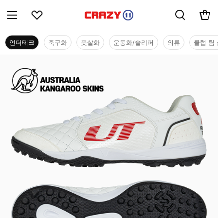
언더테크
축구화
풋살화
운동화/슬리퍼
의류
클럽 팀 
언더테크