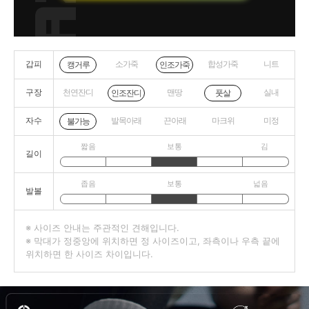
갑피
소가죽
합성가죽
니트
캥거루
인조가죽
구장
천연잔디
맨땅
실내
인조잔디
풋살
자수
발목아래
끈아래
마크위
미정
불가능
짧음
보통
김
길이
좁음
보통
넓음
발볼
※ 사이즈 안내는 주관적인 견해입니다.
※ 막대가 정중앙에 위치하면 정 사이즈이고, 좌측이나 우측 끝에
위치하면 한 사이즈 차이입니다.