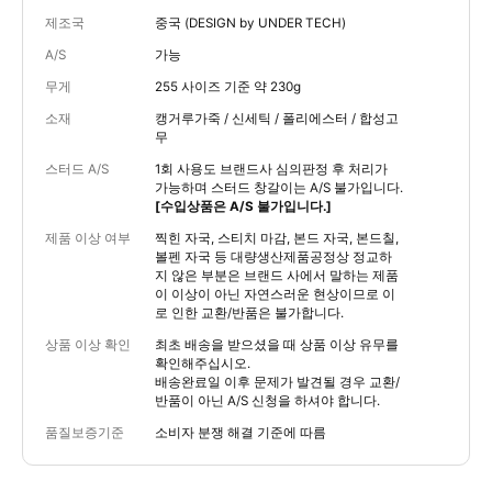
제조국
중국 (DESIGN by UNDER TECH)
A/S
가능
무게
255 사이즈 기준 약 230g
소재
캥거루가죽 / 신세틱 / 폴리에스터 / 합성고
무
스터드 A/S
1회 사용도 브랜드사 심의판정 후 처리가
가능하며 스터드 창갈이는 A/S 불가입니다.
[수입상품은 A/S 불가입니다.]
제품 이상 여부
찍힌 자국, 스티치 마감, 본드 자국, 본드칠,
볼펜 자국 등 대량생산제품공정상 정교하
지 않은 부분은 브랜드 사에서 말하는 제품
이 이상이 아닌 자연스러운 현상이므로 이
로 인한 교환/반품은 불가합니다.
상품 이상 확인
최초 배송을 받으셨을 때 상품 이상 유무를
확인해주십시오.
배송완료일 이후 문제가 발견될 경우 교환/
반품이 아닌 A/S 신청을 하셔야 합니다.
품질보증기준
소비자 분쟁 해결 기준에 따름