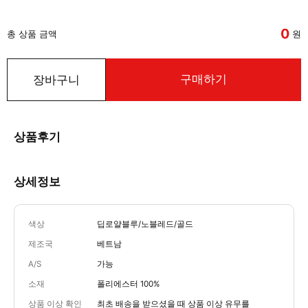
0
총 상품 금액
원
구매하기
장바구니
상품후기
상세정보
색상
딥로얄블루/노블레드/골드
제조국
베트남
A/S
가능
소재
폴리에스터 100%
상품 이상 확인
최초 배송을 받으셨을 때 상품 이상 유무를