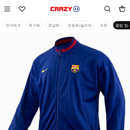
언더테크
축구화
풋살화
운동화/슬리퍼
의류
클럽 팀 
클럽 팀 샵