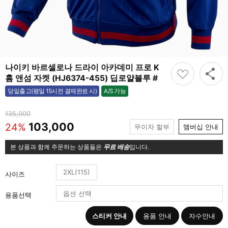
나이키 바르셀로나 드라이 아카데미 프로 K
홈 앤섬 자켓 (HJ6374-455) 딥로얄블루 #
A/S 가능
당일출고(평일 15시전 결제완료 시)
가능
135,000
103,000
24%
무이자 할부
맴버십 안내
본 상품과 함께 주문하는 상품들은
무료 배송
입니다.
2XL(115)
사이즈
용품선택
스티커 안내
용품 안내
자수안내