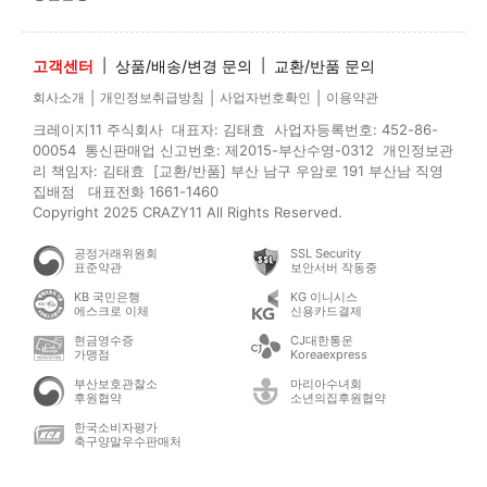
고객센터
|
상품/배송/변경 문의
|
교환/반품 문의
|
|
|
회사소개
개인정보취급방침
사업자번호확인
이용약관
크레이지11 주식회사 대표자: 김태효 사업자등록번호: 452-86-
00054 통신판매업 신고번호: 제2015-부산수영-0312 개인정보관
리 책임자: 김태효 [교환/반품] 부산 남구 우암로 191 부산남 직영
집배점 대표전화 1661-1460
Copyright 2025 CRAZY11 All Rights Reserved.
공정거래위원회
SSL Security
표준약관
보안서버 작동중
KB 국민은행
KG 이니시스
에스크로 이체
신용카드결제
현금영수증
CJ대한통운
가맹점
Koreaexpress
부산보호관찰소
마리아수녀회
후원협약
소년의집후원협약
한국소비자평가
축구양말우수판매처