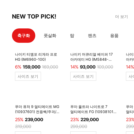
NEW TOP PICK!
더 보기
축구화
풋살화
탑
팬츠
용품
나이키 티엠포 리게라 프로
나이키 머큐리얼 베이퍼 17
나이
HG (IM6960-100)
아카데미 HG (IM5848-
아카데
600)
6%
159,000
169,000
14%
93,000
109,000
14%
사이즈 보기
사이즈 보기
사
푸마 퓨처 9 얼티메이트 MG
푸마 울트라 나이트로 7
푸마
(10937601) 전용쌕/주걱/
얼티메이트 FG (10938101)
얼티메
양말 #
전용쌕/주걱/양말 #
전용
25%
239,000
23%
229,000
23
319,000
299,000
299