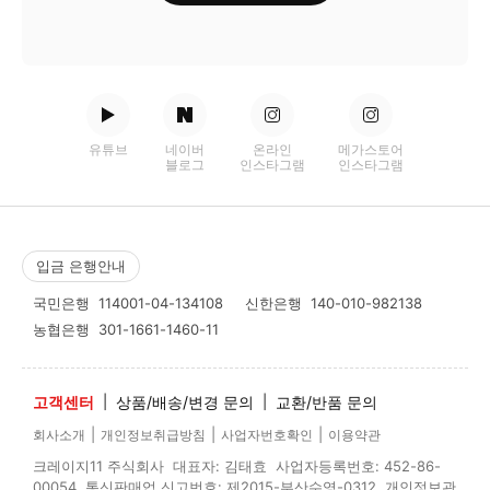
유튜브
네이버
온라인
메가스토어
블로그
인스타그램
인스타그램
입금 은행안내
국민은행
114001-04-134108
신한은행
140-010-982138
농협은행
301-1661-1460-11
고객센터
|
상품/배송/변경 문의
|
교환/반품 문의
|
|
|
회사소개
개인정보취급방침
사업자번호확인
이용약관
크레이지11 주식회사 대표자: 김태효 사업자등록번호: 452-86-
00054 통신판매업 신고번호: 제2015-부산수영-0312 개인정보관