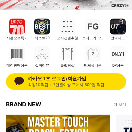
UP TO
F
G
UT
시즌오프특가
베스트20
포지션별추천
스터드가이드
언더테크
ONLY 1
매장판매상품
실착리뷰
클럽팀샵
단체유니폼
DP상품
카카오 1초 로그인/회원가입
회원1%적립 + 7만원이상 구매시 500원 적립
BRAND NEW
더 보기