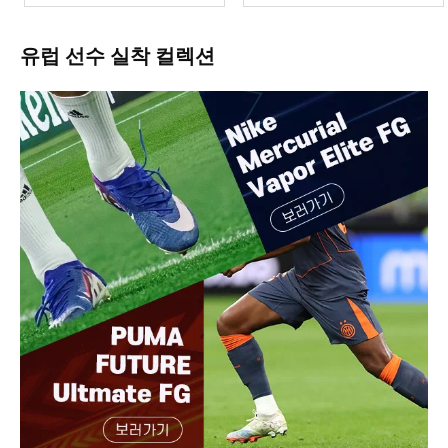
유럽 선수 실착 컬렉션