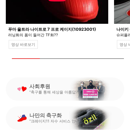
푸마 울트라 나이트로 7 프로 케이지(10923001)
나이키 
러닝화의 폼이 들어간 TF화??
슈퍼플라
영상 바로보기
영상 
사회후원
"축구를 통해 세상을 아름답게"
나만의 축구화
"크레이지11 자수 서비스 안내"