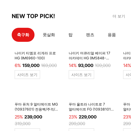
NEW TOP PICK!
더 보기
축구화
풋살화
탑
팬츠
용품
나이키 티엠포 리게라 프로
나이키 머큐리얼 베이퍼 17
나이
HG (IM6960-100)
아카데미 HG (IM5848-
아카데
600)
6%
159,000
169,000
14%
93,000
109,000
14%
사이즈 보기
사이즈 보기
사
푸마 퓨처 9 얼티메이트 MG
푸마 울트라 나이트로 7
푸마
(10937601) 전용쌕/주걱/
얼티메이트 FG (10938101)
얼티메
양말 #
전용쌕/주걱/양말 #
전용
25%
239,000
23%
229,000
23
319,000
299,000
299