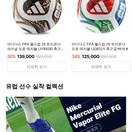
아디다스 FIFA 월드컵 26 트리온다
아디다스 FIFA 월드컵 26 트리온다
파이널 프로 매치볼 (JY8928) 축구공/
프로 매치볼 (JD8021) 축구공/백색 #
백색 #
26%
139,000
189,000
34%
125,000
189,000
자세히 보기
자세히 보기
유럽 선수 실착 컬렉션