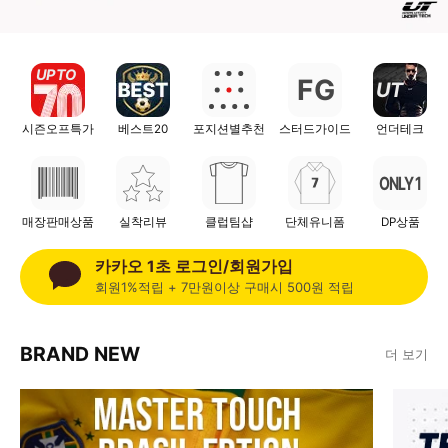
UP TO
G
UT
F
시즌오프특가
베스트20
포지션별추천
스터드가이드
언더테크
ONLY 1
매장판매상품
실착리뷰
클럽팀샵
단체유니폼
DP상품
카카오 1초 로그인/회원가입
회원1%적립 + 7만원이상 구매시 500원 적립
BRAND NEW
더 보기