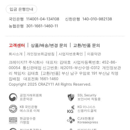
입금 은행안내
국민은행
114001-04-134108
신한은행
140-010-982138
농협은행
301-1661-1460-11
고객센터
|
상품/배송/변경 문의
|
교환/반품 문의
|
|
|
회사소개
개인정보취급방침
사업자번호확인
이용약관
크레이지11 주식회사 대표자: 김태효 사업자등록번호: 452-86-
00054 통신판매업 신고번호: 제2015-부산수영-0312 개인정보관
리 책임자: 김태효 [교환/반품] 부산 남구 우암로 191 부산남 직영
집배점 대표전화 1661-1460
Copyright 2025 CRAZY11 All Rights Reserved.
공정거래위원회
SSL Security
표준약관
보안서버 작동중
KB 국민은행
KG 이니시스
에스크로 이체
신용카드결제
현금영수증
CJ대한통운
가맹점
Koreaexpress