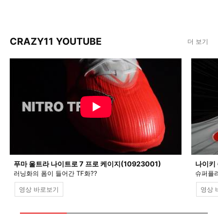
CRAZY11 YOUTUBE
더 보기
푸마 울트라 나이트로 7 프로 케이지(10923001)
나이키 
러닝화의 폼이 들어간 TF화??
슈퍼플라
영상 바로보기
영상 