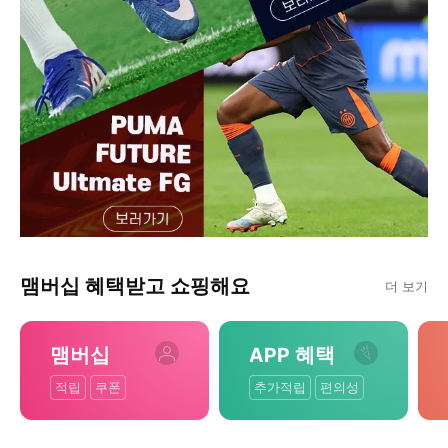
맴버십 혜택받고 쇼핑해요
더 보기
맴버십
APP 혜택
적립
쿠폰
추가적립
편의성