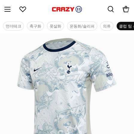
언더테크
축구화
풋살화
운동화/슬리퍼
의류
클럽 팀 
클럽 팀 샵