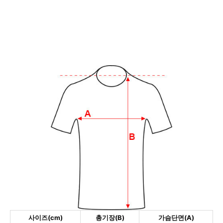
사이즈(cm)
총기장(B)
가슴단면(A)