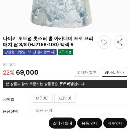
나이키 토트넘 홋스퍼 홈 아카데미 프로 프리
매치 탑 S/S (HJ7156-100) 백색 #
A/S 가능
당일출고(평일 15시전 결제완료 시)
가능
89,000
69,000
22%
무이자 할부
맴버십 안내
본 상품과 함께 주문하는 상품들은
무료 배송
입니다.
M(100)
XL(110)
사이즈
용품선택
스티커 안내
용품 안내
자수안내