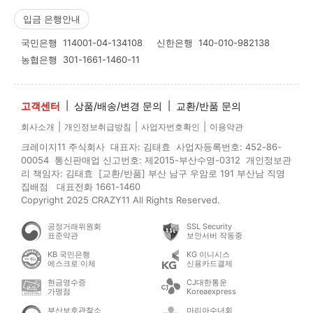
입금 은행안내
국민은행
114001-04-134108
신한은행
140-010-982138
농협은행
301-1661-1460-11
고객센터
|
상품/배송/변경 문의
|
교환/반품 문의
|
|
|
회사소개
개인정보취급방침
사업자번호확인
이용약관
크레이지11 주식회사 대표자: 김태효 사업자등록번호: 452-86-
00054 통신판매업 신고번호: 제2015-부산수영-0312 개인정보관
리 책임자: 김태효 [교환/반품] 부산 남구 우암로 191 부산남 직영
집배점 대표전화 1661-1460
Copyright 2025 CRAZY11 All Rights Reserved.
공정거래위원회
SSL Security
표준약관
보안서버 작동중
KB 국민은행
KG 이니시스
에스크로 이체
신용카드결제
현금영수증
CJ대한통운
가맹점
Koreaexpress
부산보호관찰소
마리아수녀회