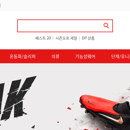
 쿠폰 지급
베스트 20
|
시즌오프 세일
|
DP 상품
운동화/슬리퍼
의류
기능성웨어
단체/유니