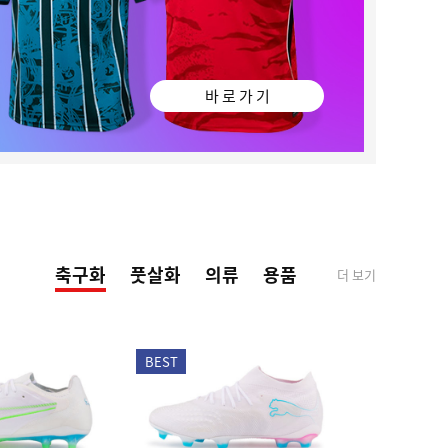
바 로 가 기
축구화
풋살화
의류
용품
더 보기
BEST