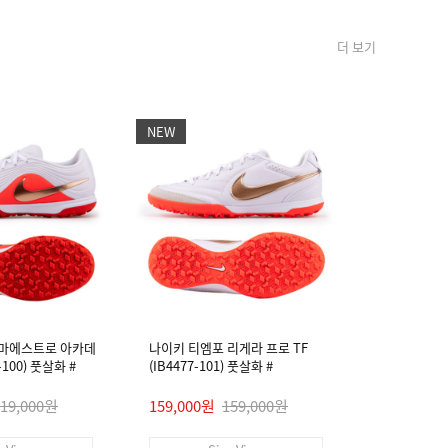
더 보기
NEW
NEW
 마에스트로 아카데
나이키 티엠포 리게라 프로 TF
나이키 티엠
4-100) 풋살화 #
(IB4477-101) 풋살화 #
미 FG/MG (I
119,000원
159,000원
159,000원
89,000원