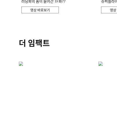
러닝화의 폼이 들어간 TF화??
슈퍼플라이 
영상 바로보기
영상
더 임팩트