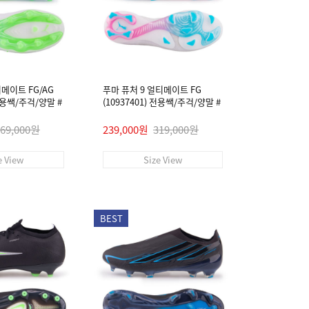
티메이트 FG/AG
푸마 퓨처 9 얼티메이트 FG
 전용쌕/주걱/양말 #
(10937401) 전용쌕/주걱/양말 #
269,000원
239,000원
319,000원
e View
Size View
BEST