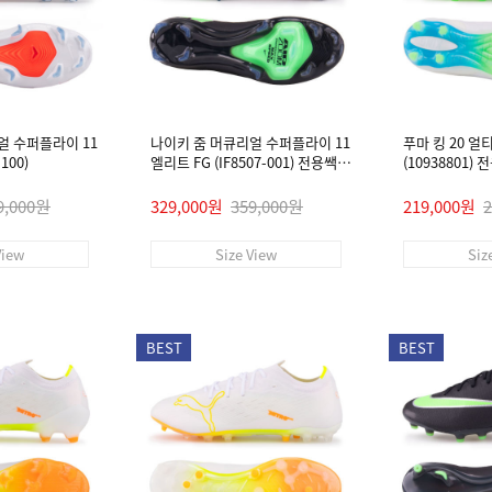
얼 수퍼플라이 11
나이키 줌 머큐리얼 수퍼플라이 11
푸마 킹 20 얼
100)
엘리트 FG (IF8507-001) 전용쌕/
(10938801)
인솔/주걱/양말 #
9,000원
329,000원
359,000원
219,000원
View
Size View
Siz
BEST
BEST