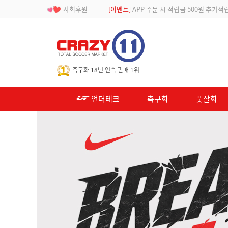
사회후원
[등급제]
회원가입 시 최대 2% 적립 및 할인
-->
축구화 18년 연속 판매 1위
언더테크
축구화
풋살화