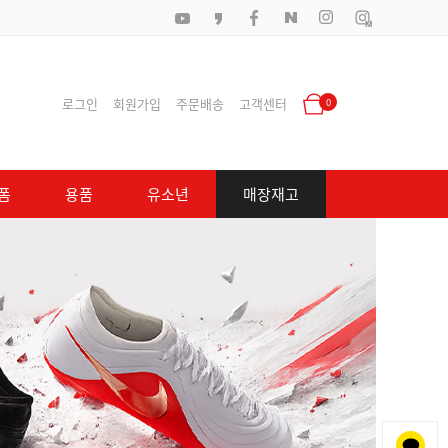
로그인
회원가입
주문배송
고객센터
0
폼
용품
유소년
매장재고