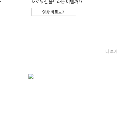
화
새로워진 울트라는 어떨까??
영상 바로보기
더 보기