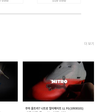
e View
Size View
S
더 보기
푸마 울트라7 니트로 얼티메이트 LL FG(10930101)