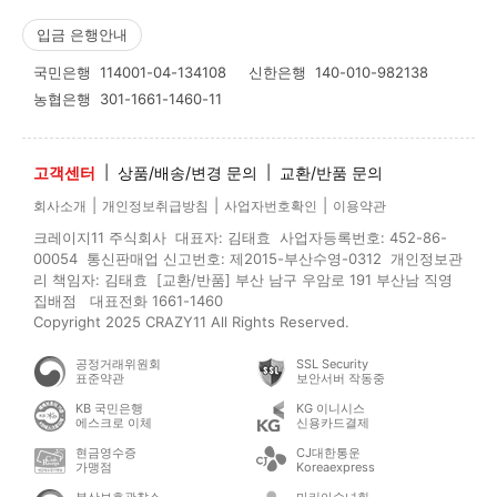
입금 은행안내
국민은행
114001-04-134108
신한은행
140-010-982138
농협은행
301-1661-1460-11
고객센터
|
상품/배송/변경 문의
|
교환/반품 문의
|
|
|
회사소개
개인정보취급방침
사업자번호확인
이용약관
크레이지11 주식회사 대표자: 김태효 사업자등록번호: 452-86-
00054 통신판매업 신고번호: 제2015-부산수영-0312 개인정보관
리 책임자: 김태효 [교환/반품] 부산 남구 우암로 191 부산남 직영
집배점 대표전화 1661-1460
Copyright 2025 CRAZY11 All Rights Reserved.
공정거래위원회
SSL Security
표준약관
보안서버 작동중
KB 국민은행
KG 이니시스
에스크로 이체
신용카드결제
현금영수증
CJ대한통운
가맹점
Koreaexpress