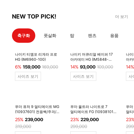
NEW TOP PICK!
더 보기
축구화
풋살화
탑
팬츠
용품
나이키 티엠포 리게라 프로
나이키 머큐리얼 베이퍼 17
나이
HG (IM6960-100)
아카데미 HG (IM5848-
아카데
600)
6%
159,000
169,000
14%
93,000
109,000
14%
사이즈 보기
사이즈 보기
사
푸마 퓨처 9 얼티메이트 MG
푸마 울트라 나이트로 7
푸마
(10937601) 전용쌕/주걱/
얼티메이트 FG (10938101)
얼티메
양말 #
전용쌕/주걱/양말 #
전용
25%
239,000
23%
229,000
23
319,000
299,000
299