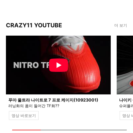
CRAZY11 YOUTUBE
더 보기
푸마 울트라 나이트로 7 프로 케이지(10923001)
나이키 
러닝화의 폼이 들어간 TF화??
슈퍼플라
영상 바로보기
영상 