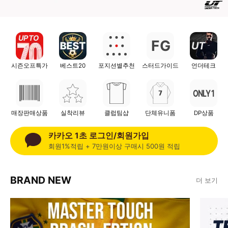
UP TO
F
G
UT
시즌오프특가
베스트20
포지션별추천
스터드가이드
언더테크
ONLY 1
매장판매상품
실착리뷰
클럽팀샵
단체유니폼
DP상품
카카오 1초 로그인/회원가입
회원1%적립 + 7만원이상 구매시 500원 적립
BRAND NEW
더 보기