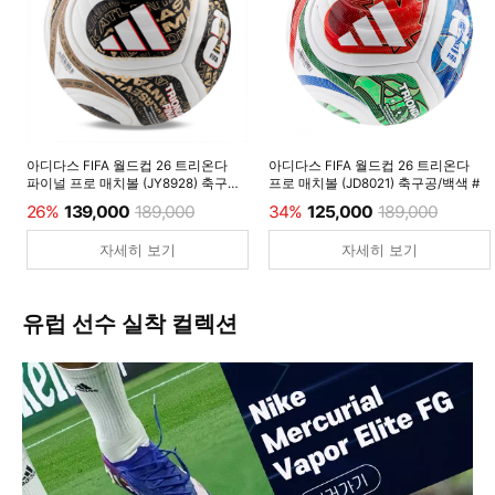
아디다스 FIFA 월드컵 26 트리온다
아디다스 FIFA 월드컵 26 트리온다
파이널 프로 매치볼 (JY8928) 축구공/
프로 매치볼 (JD8021) 축구공/백색 #
백색 #
26%
139,000
189,000
34%
125,000
189,000
자세히 보기
자세히 보기
유럽 선수 실착 컬렉션