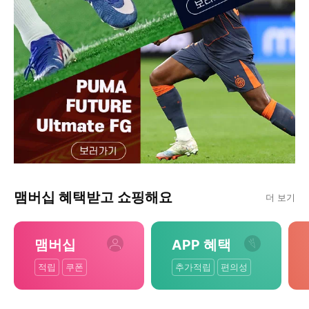
맴버십 혜택받고 쇼핑해요
더 보기
맴버십
APP 혜택
적립
쿠폰
추가적립
편의성