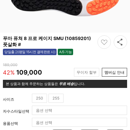
푸마 퓨쳐 8 프로 케이지 SMU (10859201)
풋살화 #
A/S 가능
당일출고(평일 15시전 결제완료 시)
가능
189,000
109,000
42%
무이자 할부
맴버십 안내
본 상품과 함께 주문하는 상품들은
무료 배송
입니다.
250
255
사이즈
자수스타일선택
용품선택