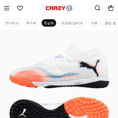
언더테크
축구화
풋살화
운동화/슬리퍼
의류
클럽 팀 
풋살화