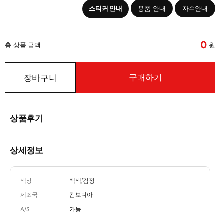
스티커 안내
용품 안내
자수안내
0
총 상품 금액
원
구매하기
장바구니
상품후기
상세정보
색상
백색/검정
제조국
캄보디아
A/S
가능