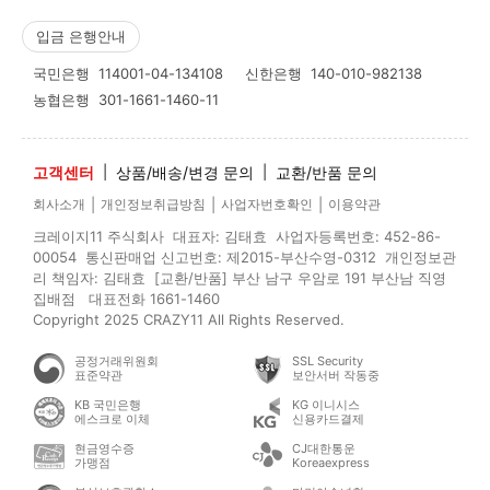
입금 은행안내
국민은행
114001-04-134108
신한은행
140-010-982138
농협은행
301-1661-1460-11
고객센터
|
상품/배송/변경 문의
|
교환/반품 문의
|
|
|
회사소개
개인정보취급방침
사업자번호확인
이용약관
크레이지11 주식회사 대표자: 김태효 사업자등록번호: 452-86-
00054 통신판매업 신고번호: 제2015-부산수영-0312 개인정보관
리 책임자: 김태효 [교환/반품] 부산 남구 우암로 191 부산남 직영
집배점 대표전화 1661-1460
Copyright 2025 CRAZY11 All Rights Reserved.
공정거래위원회
SSL Security
표준약관
보안서버 작동중
KB 국민은행
KG 이니시스
에스크로 이체
신용카드결제
현금영수증
CJ대한통운
가맹점
Koreaexpress