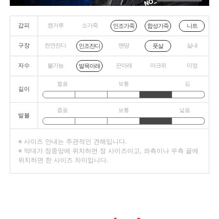
갑피
캥거루
소가죽
니트
인조가죽
합성가죽
구장
천연잔디
맨땅
실내
인조잔디
풋살
자수
불가능
끈아래
마크위
미정
발목아래
짧음
보통
김
길이
좁음
보통
넓음
발볼
※ 사이즈 안내는 주관적인 견해입니다.
※ 막대가 정중앙에 위치하면 정 사이즈이고, 좌측이나 우측 끝에
위치하면 한 사이즈 차이입니다.