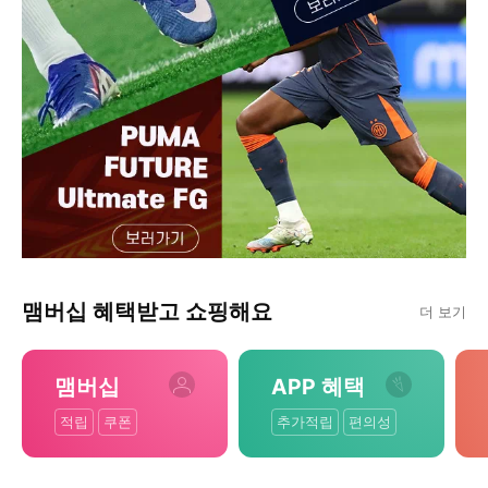
맴버십 혜택받고 쇼핑해요
더 보기
맴버십
APP 혜택
적립
쿠폰
추가적립
편의성