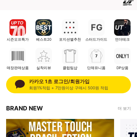
UP TO
F
G
UT
시즌오프특가
베스트20
포지션별추천
스터드가이드
언더테크
ONLY 1
매장판매상품
실착리뷰
클럽팀샵
단체유니폼
DP상품
카카오 1초 로그인/회원가입
회원1%적립 + 7만원이상 구매시 500원 적립
BRAND NEW
더 보기