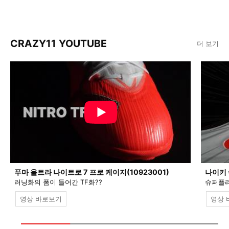
CRAZY11 YOUTUBE
더 보기
푸마 울트라 나이트로 7 프로 케이지(10923001)
나이키 
러닝화의 폼이 들어간 TF화??
슈퍼플라
영상 바로보기
영상 