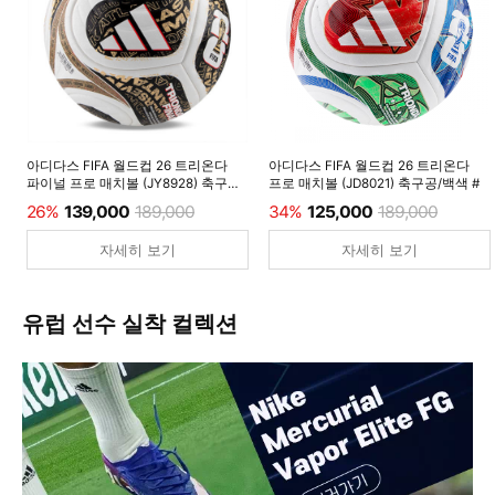
아디다스 FIFA 월드컵 26 트리온다
아디다스 FIFA 월드컵 26 트리온다
파이널 프로 매치볼 (JY8928) 축구공/
프로 매치볼 (JD8021) 축구공/백색 #
백색 #
26%
139,000
189,000
34%
125,000
189,000
자세히 보기
자세히 보기
유럽 선수 실착 컬렉션