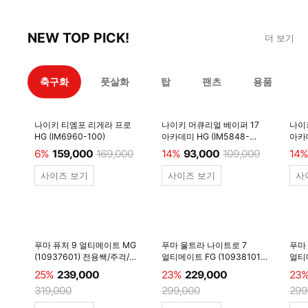
NEW TOP PICK!
더 보기
축구화
풋살화
탑
팬츠
용품
나이키 티엠포 리게라 프로
나이키 머큐리얼 베이퍼 17
나이
HG (IM6960-100)
아카데미 HG (IM5848-
아카데
600)
6%
159,000
169,000
14%
93,000
109,000
14%
사이즈 보기
사이즈 보기
사
푸마 퓨처 9 얼티메이트 MG
푸마 울트라 나이트로 7
푸마
(10937601) 전용쌕/주걱/
얼티메이트 FG (10938101)
얼티메
양말 #
전용쌕/주걱/양말 #
전용
25%
239,000
23%
229,000
23
319,000
299,000
299