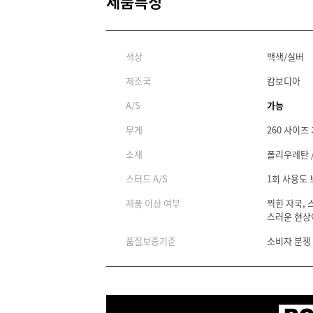
제품특징
색상
백색/실버
제조국
캄보디아
A/S
가능
무게
260 사이즈 
소재
폴리우레탄 /
스터드 A/S
1회 사용도
제품 이상 여부
찍힌 자국, 
스러운 현상
품질보증기준
소비자 분쟁