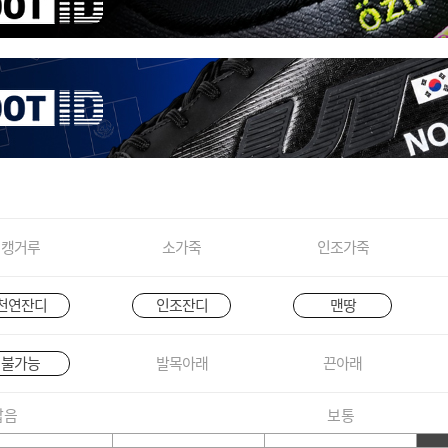
캥거루
소가죽
인조가죽
천연잔디
인조잔디
맨땅
불가능
발목아래
끈아래
짧음
보통