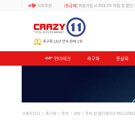
사회후원
[등급제]
회원가입 시 최대 2% 적립 및 할인
-->
축구화 18년 연속 판매 1위
언더테크
축구화
풋살화
크레이지11
/
축구화
/
푸마
/
290
/ 푸마 킹 얼티메이트 MG (1088