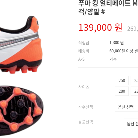
푸마 킹 얼티메이트 MG
걱/양말 #
139,000 원
269
적립금
1,300 원
배송비
60,000원 이상
A/S
가능
250
2
사이즈
280
2
자수선택
용품선택