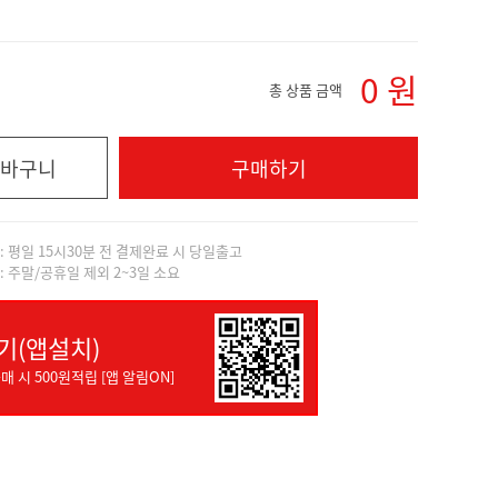
0
원
총 상품 금액
바구니
구매하기
]: 평일 15시30분 전 결제완료 시 당일출고
]: 주말/공휴일 제외 2~3일 소요
기(앱설치)
매 시 500원적립 [앱 알림ON]