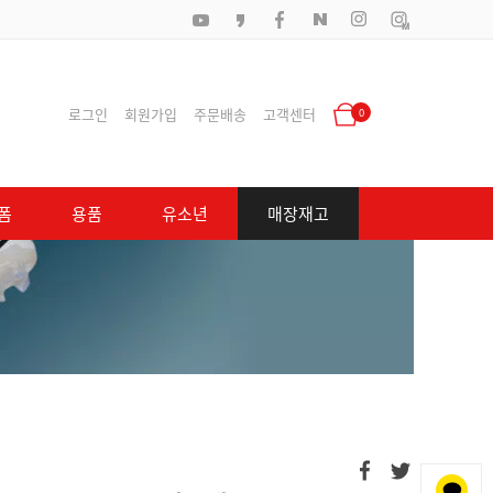
로그인
회원가입
주문배송
고객센터
0
폼
용품
유소년
매장재고