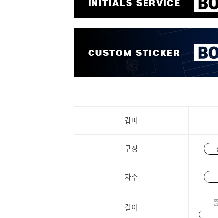
갑피
구장
자수
길이