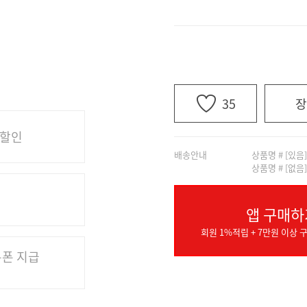
35
장
 할인
배송안내
상품명 # [있음
상품명 # [없음
앱 구매하
회원 1%적립 + 7만원 이상 구
쿠폰 지급