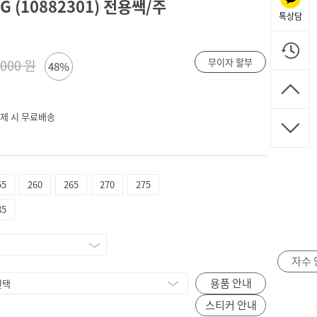
 (10882301) 전용쌕/주
톡상담
무이자 할부
,000 원
48%
 결제 시 무료배송
55
260
265
270
275
85
자수 
용품 안내
스티커 안내