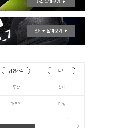
합성가죽
니트
풋살
실내
마크위
미정
김