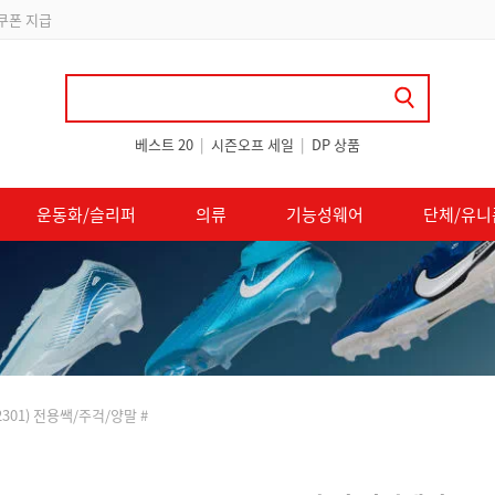
 쿠폰 지급
베스트 20
|
시즌오프 세일
|
DP 상품
운동화/슬리퍼
의류
기능성웨어
단체/유니
2301) 전용쌕/주걱/양말 #