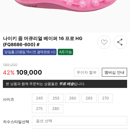
나이키 줌 머큐리얼 베이퍼 16 프로 HG
(FQ8686-600) #
A/S 가능
당일출고(평일 15시전 결제완료 시)
가능
189,000
109,000
42%
무이자 할부
맴버십 안내
본 상품과 함께 주문하는 상품들은
무료 배송
입니다.
245
255
260
265
270
사이즈
275
280
자수스타일선택