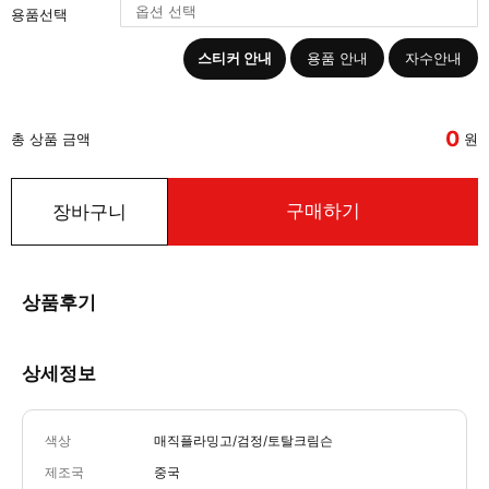
용품선택
스티커 안내
용품 안내
자수안내
0
총 상품 금액
원
구매하기
장바구니
상품후기
상세정보
색상
매직플라밍고/검정/토탈크림슨
제조국
중국