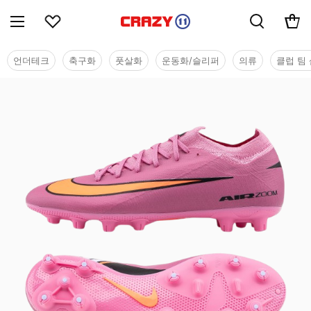
언더테크
축구화
풋살화
운동화/슬리퍼
의류
클럽 팀 
시즌오프 세일 - 축구화