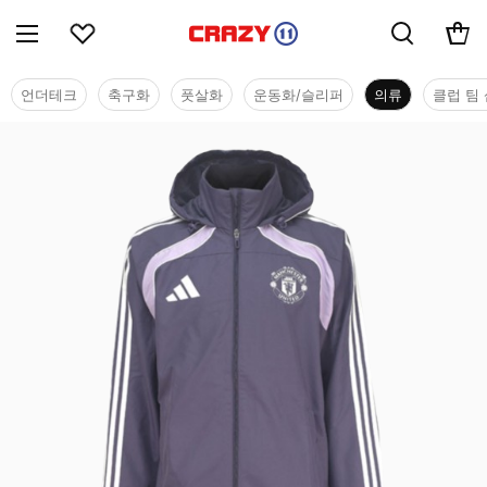
언더테크
축구화
풋살화
운동화/슬리퍼
의류
클럽 팀 
의류