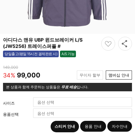
아디다스 맨유 UBP 윈드브레이커 L/S
(JW5256) 트레이스퍼플 #
A/S 가능
당일출고(평일 15시전 결제완료 시)
가능
149,000
99,000
34%
무이자 할부
맴버십 안내
본 상품과 함께 주문하는 상품들은
무료 배송
입니다.
사이즈
용품선택
스티커 안내
용품 안내
자수안내