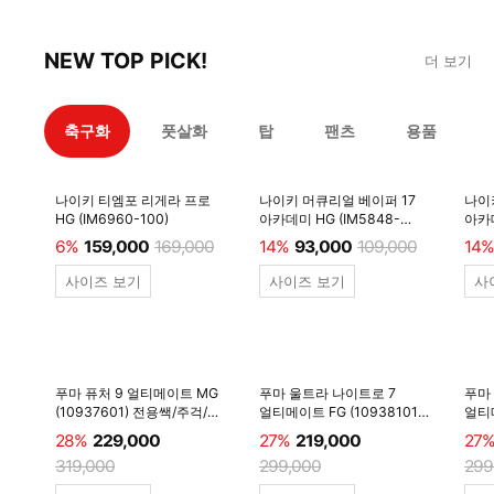
NEW TOP PICK!
더 보기
축구화
풋살화
탑
팬츠
용품
나이키 티엠포 리게라 프로
나이키 머큐리얼 베이퍼 17
나이
HG (IM6960-100)
아카데미 HG (IM5848-
아카데
600)
6%
159,000
169,000
14%
93,000
109,000
14%
사이즈 보기
사이즈 보기
사
푸마 퓨처 9 얼티메이트 MG
푸마 울트라 나이트로 7
푸마
(10937601) 전용쌕/주걱/
얼티메이트 FG (10938101)
얼티메
양말 #
전용쌕/주걱/양말 #
전용
28%
229,000
27%
219,000
27
319,000
299,000
299