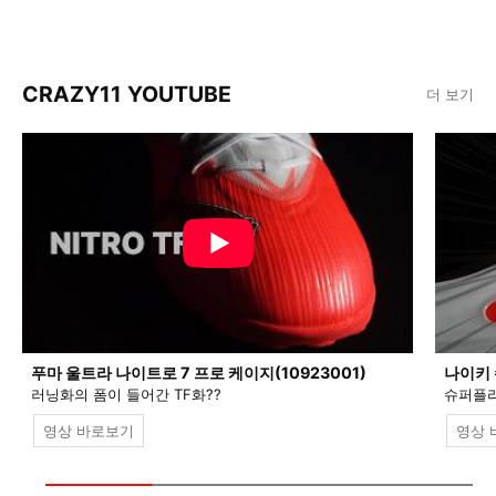
CRAZY11 YOUTUBE
더 보기
푸마 울트라 나이트로 7 프로 케이지(10923001)
나이키 
러닝화의 폼이 들어간 TF화??
슈퍼플라
영상 바로보기
영상 