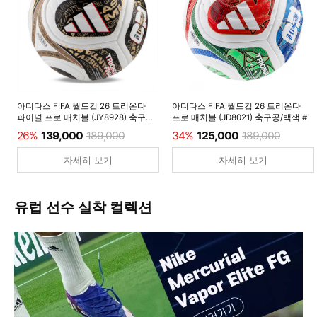
아디다스 FIFA 월드컵 26 트리온다
아디다스 FIFA 월드컵 26 트리온다
파이널 프로 매치볼 (JY8928) 축구공/
프로 매치볼 (JD8021) 축구공/백색 #
백색 #
26%
139,000
189,000
34%
125,000
189,000
자세히 보기
자세히 보기
유럽 선수 실착 컬렉션