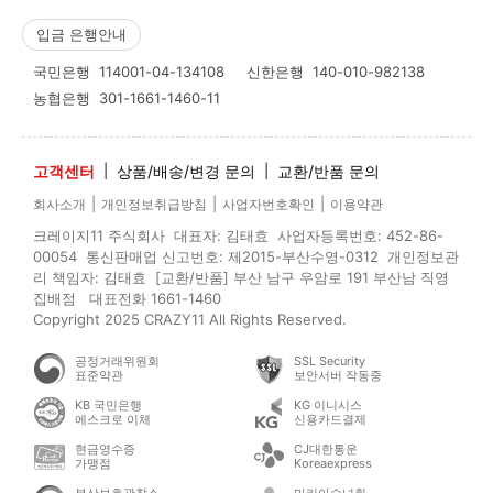
입금 은행안내
국민은행
114001-04-134108
신한은행
140-010-982138
농협은행
301-1661-1460-11
고객센터
|
상품/배송/변경 문의
|
교환/반품 문의
|
|
|
회사소개
개인정보취급방침
사업자번호확인
이용약관
크레이지11 주식회사 대표자: 김태효 사업자등록번호: 452-86-
00054 통신판매업 신고번호: 제2015-부산수영-0312 개인정보관
리 책임자: 김태효 [교환/반품] 부산 남구 우암로 191 부산남 직영
집배점 대표전화 1661-1460
Copyright 2025 CRAZY11 All Rights Reserved.
공정거래위원회
SSL Security
표준약관
보안서버 작동중
KB 국민은행
KG 이니시스
에스크로 이체
신용카드결제
현금영수증
CJ대한통운
가맹점
Koreaexpress