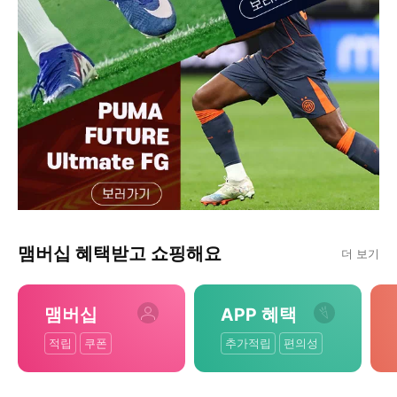
맴버십 혜택받고 쇼핑해요
더 보기
맴버십
APP 혜택
적립
쿠폰
추가적립
편의성