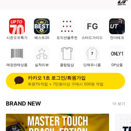
UP TO
F
G
UT
시즌오프특가
베스트20
포지션별추천
스터드가이드
언더테크
ONLY 1
매장판매상품
실착리뷰
클럽팀샵
단체유니폼
DP상품
카카오 1초 로그인/회원가입
회원1%적립 + 7만원이상 구매시 500원 적립
BRAND NEW
더 보기