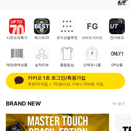
UP TO
F
G
UT
시즌오프특가
베스트20
포지션별추천
스터드가이드
언더테크
ONLY 1
매장판매상품
실착리뷰
클럽팀샵
단체유니폼
DP상품
카카오 1초 로그인/회원가입
회원1%적립 + 7만원이상 구매시 500원 적립
BRAND NEW
더 보기