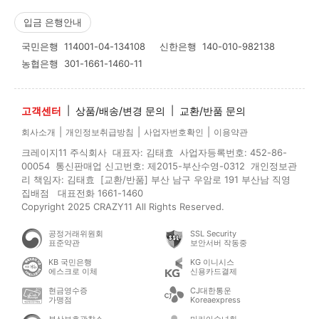
입금 은행안내
국민은행
114001-04-134108
신한은행
140-010-982138
농협은행
301-1661-1460-11
고객센터
|
상품/배송/변경 문의
|
교환/반품 문의
|
|
|
회사소개
개인정보취급방침
사업자번호확인
이용약관
크레이지11 주식회사 대표자: 김태효 사업자등록번호: 452-86-
00054 통신판매업 신고번호: 제2015-부산수영-0312 개인정보관
리 책임자: 김태효 [교환/반품] 부산 남구 우암로 191 부산남 직영
집배점 대표전화 1661-1460
Copyright 2025 CRAZY11 All Rights Reserved.
공정거래위원회
SSL Security
표준약관
보안서버 작동중
KB 국민은행
KG 이니시스
에스크로 이체
신용카드결제
현금영수증
CJ대한통운
가맹점
Koreaexpress