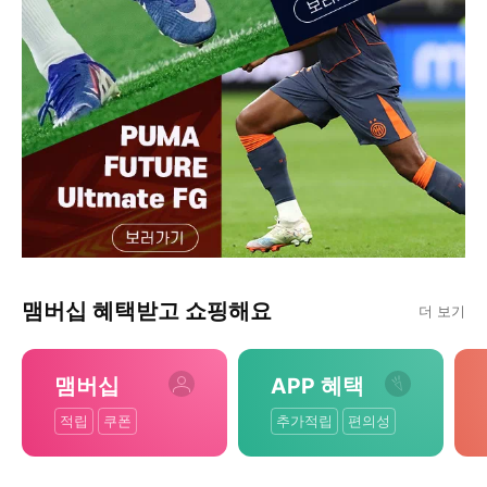
맴버십 혜택받고 쇼핑해요
더 보기
맴버십
APP 혜택
적립
쿠폰
추가적립
편의성